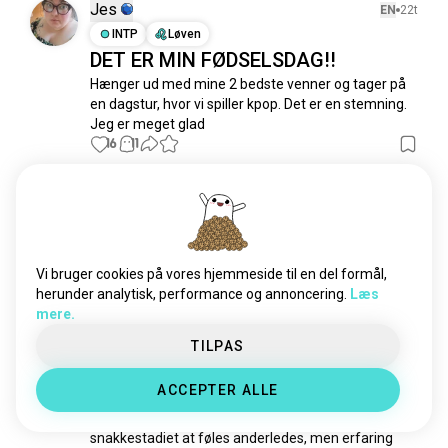
pluto
1,2 t sjæle
Jes
EN
22t
kosmologi
939 sjæle
INTP
Løven
DET ER MIN FØDSELSDAG!!
rejsende
666 sjæle
Hænger ud med mine 2 bedste venner og tager på 
klimaforandring
598 sjæle
en dagstur, hvor vi spiller kpop. Det er en stemning. 
jord
474 sjæle
Jeg er meget glad
galakse
420 sjæle
16
11
nasa
401 sjæle
rumfart
375 sjæle
Georgina
1d
spacex
347 sjæle
INFJ
Stenbukken
1
2
planeter
299 sjæle
👀⭐
astrobiologi
288 sjæle
Vi bruger cookies på vores hjemmeside til en del formål,
17
2
formørkelse
266 sjæle
herunder analytisk, performance og annoncering.
Læs
mere.
detydrerum
219 sjæle
Nikkie
stjernebilleder
EN
14t
167 sjæle
TILPAS
INTJ
Skytten
5
4
rumforskning
161 sjæle
At lære nogen at kende
ACCEPTER ALLE
sortehuller
138 sjæle
Efter du har levet lidt og elsket lidt, begynder 
sirius
127 sjæle
snakkestadiet at føles anderledes, men erfaring 
rumskibe
120 sjæle