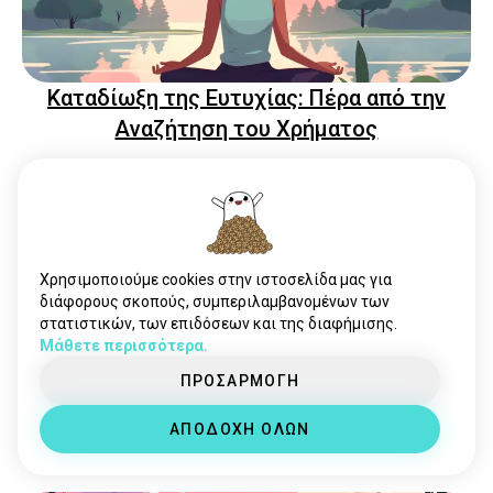
Καταδίωξη της Ευτυχίας: Πέρα από την
Αναζήτηση του Χρήματος
Χρησιμοποιούμε cookies στην ιστοσελίδα μας για
διάφορους σκοπούς, συμπεριλαμβανομένων των
στατιστικών, των επιδόσεων και της διαφήμισης.
Μάθετε περισσότερα.
ΠΡΟΣΑΡΜΟΓΗ
Μετατρέποντας την Αποτυχία σε Καύσιμο:
10 Στρατηγικές για να Επιταχύνετε τη Ζωή
ΑΠΟΔΟΧΗ ΟΛΩΝ
σας