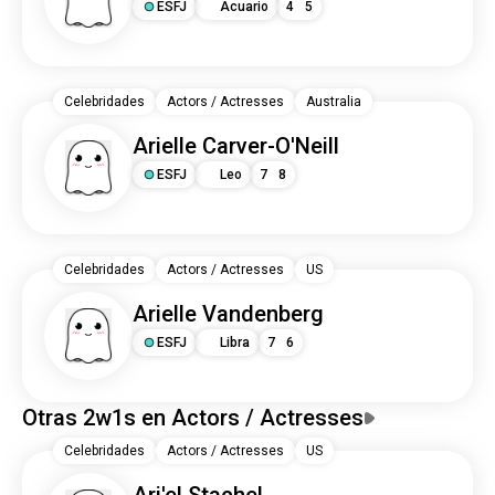
ESFJ
Acuario
4
5
Celebridades
Actors / Actresses
Australia
Arielle Carver-O'Neill
ESFJ
Leo
7
8
Celebridades
Actors / Actresses
US
Arielle Vandenberg
ESFJ
Libra
7
6
Otras 2w1s en Actors / Actresses
Celebridades
Actors / Actresses
US