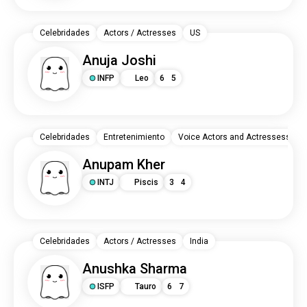
Celebridades
Actors / Actresses
US
Anuja Joshi
INFP
Leo
6
5
Celebridades
Entretenimiento
Voice Actors and Actressess
Anupam Kher
INTJ
Piscis
3
4
Celebridades
Actors / Actresses
India
Anushka Sharma
ISFP
Tauro
6
7