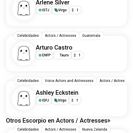
Arlene Silver
ISTJ
Virgo
2
1
Celebridades
Actors / Actresses
Guatemala
Arturo Castro
ENFP
Tauro
2
1
Celebridades
Voice Actors and Actressess
Actors / Actresses
Ashley Eckstein
ISFJ
Virgo
2
1
Otros Escorpio en Actors / Actresses
Celebridades
Actors / Actresses
Nueva Zelanda