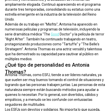
ampliamente elogiada. Continuó apareciendo en el programa 
durante tres temporadas, consolidando su estatus como una 
estrella emergente en la industria de la televisión del Reino 
Unido.
Además de su trabajo en "Misfits", Antonia ha aparecido en 
numerosas películas y programas de televisión, incluyendo la 
serie dramática médica "The 
Good
 Doctor" y la película de terror 
"8ight After". También ha continuado trabajando en teatro, 
protagonizando producciones como "Tartuffe" y "The Belle's 
Stratagem". Antonia Thomas es una actriz versátil y talentosa 
que ha demostrado su capacidad para cautivar al público en 
múltiples medios.
¿Qué tipo de personalidad es Antonia
Thomas?
Antonia Thomas, como ESFJ, tiende a ser líderes naturales, ya 
que suelen ser muy buenos tomando el control de situaciones y 
logrando que las personas trabajen juntas. Las personas de esta 
naturaleza siempre están buscando métodos para ayudar a 
quienes lo necesitan. Por lo general, son divertidos, cálidos y 
empáticos, y a menudo se les confunde con entusiastas 
seguidores de multitudes.
Los ESFJs son devotos y solidarios. No importa lo que suceda, 