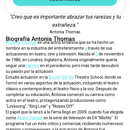
"Creo que es importante abrazar tus rarezas y tu
extrañeza."
Antonia Thomas
Biografía Antonia Thomas
Antonia
Thomas
 es una actriz británica que se ha hecho un 
nombre en la industria del entretenimiento 
a
 través de sus 
actuaciones en teatro, cine y televisión. Nacida el 
3
 de noviembre 
de 1986, en Londres, Inglaterra, Antonia originalmente quería 
seguir una 
carrera
 en el periodismo, pero más tarde descubrió 
su pasión por la actuación.
Estudió actuación en la 
Bristol
Old
Vic
 Theatre School, donde se 
formó en varios aspectos de la actuación, incluyendo el teatro 
clásico y contemporáneo, el teatro físico y la voz. Después de 
completar su educación, Antonia comenzó su carrera como 
actriz en el teatro, protagonizando producciones como 
"Lovesong", "King Lear" y "Noises Off".
El papel que la lanzó a la fama llegó en 2009, cuando fue elegida 
como 
Alisha
Daniels
 en la serie de televisión de E4 "Misfits". El 
programa fue un éxito crítico y comercial, recibiendo numerosos 
premios y nominaciones, y la actuación de Antonia fue 