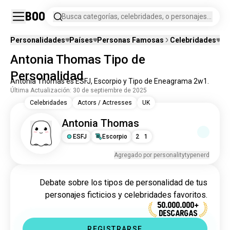
Boo
Busca categorías, celebridades, o personajes
de ficción.
Personalidades
Países
Personas Famosas
Celebridades
Pe
Antonia Thomas Tipo de
Personalidad
Antonia Thomas es ESFJ, Escorpio y Tipo de Eneagrama 2w1.
Última Actualización: 30 de septiembre de 2025
Celebridades
Actors / Actresses
UK
Antonia Thomas
ESFJ
Escorpio
2
1
Agregado por personalitytypenerd
Debate sobre los tipos de personalidad de tus
personajes ficticios y celebridades favoritos.
50.000.000+
DESCARGAS
REGISTRARSE