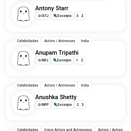
Antony Starr
ISTJ
Escorpio
3
2
Celebridades
Actors / Actresses
India
Anupam Tripathi
INFJ
Escorpio
1
2
Celebridades
Actors / Actresses
India
Anushka Shetty
INFP
Escorpio
2
3
Celebridades
Voice Actors and Actressess
Actors / Actresses