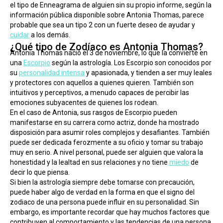
el tipo de Enneagrama de alguien sin su propio informe, según la 
información pública disponible sobre Antonia Thomas, parece 
probable que sea un tipo 2 con un fuerte deseo de ayudar y 
cuidar
 a los demás.
¿Qué tipo de Zodíaco es Antonia Thomas?
Antonia Thomas nació el 3 de noviembre, lo que la convierte en 
una 
Escorpio
 según la astrología. Los Escorpio son conocidos por 
su 
personalidad intensa
 y apasionada, y tienden a ser muy leales 
y protectores con aquellos a quienes quieren. También son 
intuitivos y perceptivos, a menudo capaces de percibir las 
emociones subyacentes de quienes los rodean.
En el caso de Antonia, sus rasgos de Escorpio pueden 
manifestarse en su carrera como actriz, donde ha mostrado 
disposición para asumir roles complejos y desafiantes. También 
puede ser dedicada ferozmente a su oficio y tomar su trabajo 
muy en serio. A nivel personal, puede ser alguien que valora la 
honestidad y la lealtad en sus relaciones y no tiene 
miedo
 de 
decir lo que piensa.
Si bien la astrología siempre debe tomarse con precaución, 
puede haber algo de verdad en la forma en que el signo del 
zodiaco de una persona puede influir en su personalidad. Sin 
embargo, es importante recordar que hay muchos factores que 
contribuyen al comportamiento y las tendencias de una persona, 