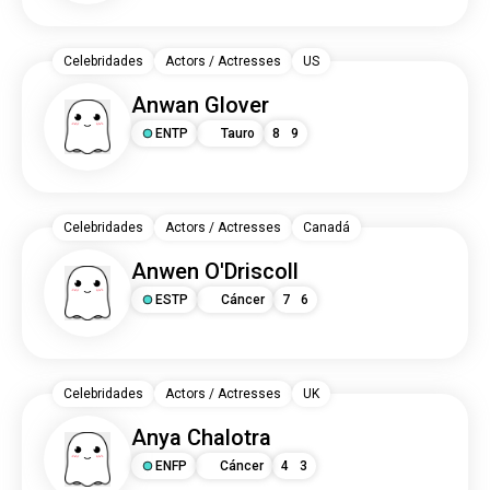
Celebridades
Actors / Actresses
US
Anwan Glover
ENTP
Tauro
8
9
Celebridades
Actors / Actresses
Canadá
Anwen O'Driscoll
ESTP
Cáncer
7
6
Celebridades
Actors / Actresses
UK
Anya Chalotra
ENFP
Cáncer
4
3