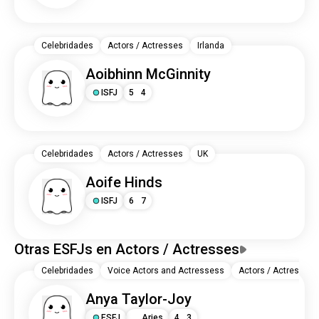
Celebridades
Actors / Actresses
Irlanda
Aoibhinn McGinnity
ISFJ
5
4
Celebridades
Actors / Actresses
UK
Aoife Hinds
ISFJ
6
7
Otras ESFJs en Actors / Actresses
Celebridades
Voice Actors and Actressess
Actors / Actresses
Anya Taylor-Joy
ESFJ
Aries
4
3