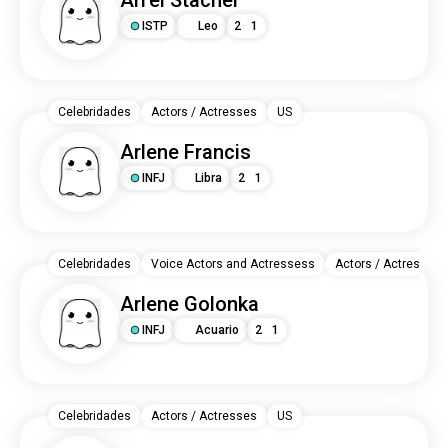
Ari'el Stachel
ISTP
Leo
2
1
Celebridades
Actors / Actresses
US
Arlene Francis
INFJ
Libra
2
1
Celebridades
Voice Actors and Actressess
Actors / Actresses
Arlene Golonka
INFJ
Acuario
2
1
Celebridades
Actors / Actresses
US