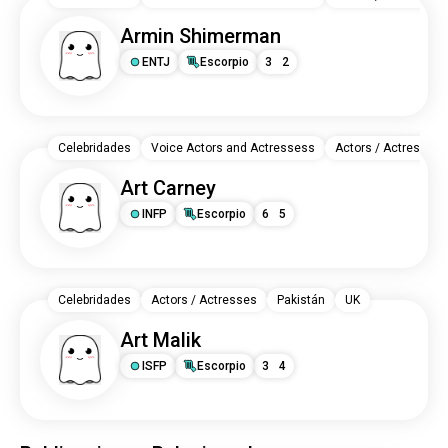
Armin Shimerman
ENTJ
Escorpio
3
2
Celebridades
Voice Actors and Actressess
Actors / Actresses
Art Carney
INFP
Escorpio
6
5
Celebridades
Actors / Actresses
Pakistán
UK
Art Malik
ISFP
Escorpio
3
4