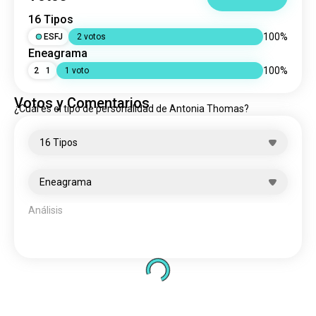
16 Tipos
100%
ESFJ
2 votos
Eneagrama
100%
2
1
1 voto
Votos y Comentarios
¿Cuál es el tipo de personalidad de Antonia Thomas?
16 Tipos
Eneagrama
Debate sobre los tipos de personalidad de tus