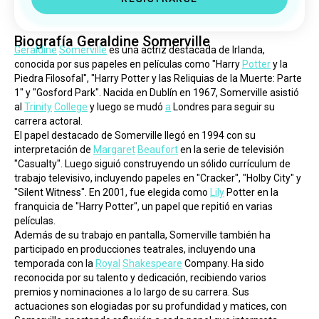
Biografía Geraldine Somerville
Geraldine
Somerville
 es una actriz destacada de Irlanda, 
conocida por sus papeles en películas como "Harry 
Potter
 y la 
Piedra Filosofal", "Harry Potter y las Reliquias de la Muerte: Parte 
1" y "Gosford Park". Nacida en Dublín en 1967, Somerville asistió 
al 
Trinity
College
 y luego se mudó 
a
 Londres para seguir su 
carrera actoral.
El papel destacado de Somerville llegó en 1994 con su 
interpretación de 
Margaret
Beaufort
 en la serie de televisión 
"Casualty". Luego siguió construyendo un sólido currículum de 
trabajo televisivo, incluyendo papeles en "Cracker", "Holby City" y 
"Silent Witness". En 2001, fue elegida como 
Lily
 Potter en la 
franquicia de "Harry Potter", un papel que repitió en varias 
películas.
Además de su trabajo en pantalla, Somerville también ha 
participado en producciones teatrales, incluyendo una 
temporada con la 
Royal
Shakespeare
 Company. Ha sido 
reconocida por su talento y dedicación, recibiendo varios 
premios y nominaciones a lo largo de su carrera. Sus 
actuaciones son elogiadas por su profundidad y matices, con 