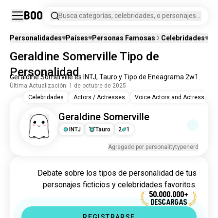
Boo
Busca categorías, celebridades, o personajes
de ficción.
Personalidades
Países
Personas Famosas
Celebridades
Pe
Geraldine Somerville Tipo de
Personalidad
Geraldine Somerville es INTJ, Tauro y Tipo de Eneagrama 2w1.
Última Actualización: 1 de octubre de 2025
Celebridades
Actors / Actresses
Voice Actors and Actressess
Geraldine Somerville
INTJ
Tauro
2
1
Agregado por personalitytypenerd
Debate sobre los tipos de personalidad de tus
personajes ficticios y celebridades favoritos.
50.000.000+
DESCARGAS
REGISTRARSE