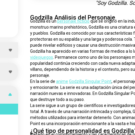
"Soy Godzilla. So
Godzilla Análisis del Personaje
Godzilla es un 
personaje ficticio
 que se originó en la in
monstruo marino prehistórico, Godzilla es una criatur
y pueblos. Godzilla es conocido por sus características f
protectoras en su espalda y una larga y poderosa cola.
puede nivelar edificios y causar una destrucción masiva
videojuegos
. Permanece como uno de los personajes mas
popularidad continúa creciendo con cada nueva adaptac
villano, dependiendo de la historia y el contexto, pero 
personaje.
En la serie de 
anime
Godzilla Singular Point
, el persona
y emocionante. La serie es una adaptación única del pe
narración nuevas e innovadoras. En Godzilla Singular P
que destruye todo a su paso.
La serie sigue a un grupo de científicos e investigadore
total. A través de una narración intrincada y compleja, G
métodos utilizados para intentar detenerlo. Con animació
Point es una incorporación emocionante a la vasta e hist
¿Qué tipo de personalidad es Godzilla
Basado en el comportamiento y las características de per