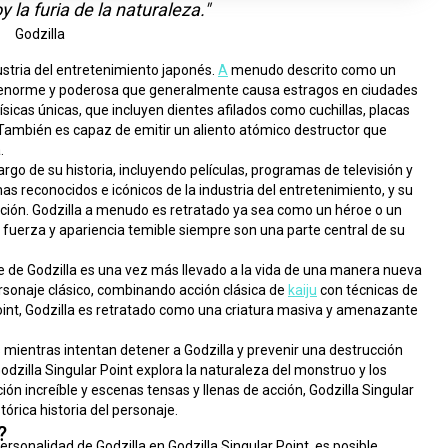
y la furia de la naturaleza."
Godzilla
dustria del entretenimiento japonés. 
A
 menudo descrito como un 
a enorme y poderosa que generalmente causa estragos en ciudades 
ísicas únicas, que incluyen dientes afilados como cuchillas, placas 
 También es capaz de emitir un aliento atómico destructor que 
.
Godzilla ha aparecido en varias formas de medios a lo largo de su historia, incluyendo películas, programas de televisión y 
 reconocidos e icónicos de la industria del entretenimiento, y su 
ión. Godzilla a menudo es retratado ya sea como un héroe o un 
su fuerza y apariencia temible siempre son una parte central de su 
je de Godzilla es una vez más llevado a la vida de una manera nueva 
rsonaje clásico, combinando acción clásica de 
kaiju
 con técnicas de 
oint, Godzilla es retratado como una criatura masiva y amenazante 
s mientras intentan detener a Godzilla y prevenir una destrucción 
odzilla Singular Point explora la naturaleza del monstruo y los 
n increíble y escenas tensas y llenas de acción, Godzilla Singular 
órica historia del personaje.
?
sonalidad de Godzilla en Godzilla Singular Point, es posible 