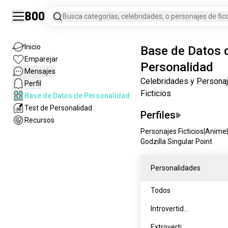
Boo
Busca categorías, celebridades, o personajes de ficc
Inicio
Base de Datos 
Emparejar
Personalidad
Mensajes
Celebridades y Persona
Perfil
Ficticios
Base de Datos de Personalidad
Test de Personalidad
Perfiles
Recursos
Personajes Ficticios
|
Anime
|
Godzilla Singular Point
Personalidades
Todos
Introvertido
s
Extrovertid