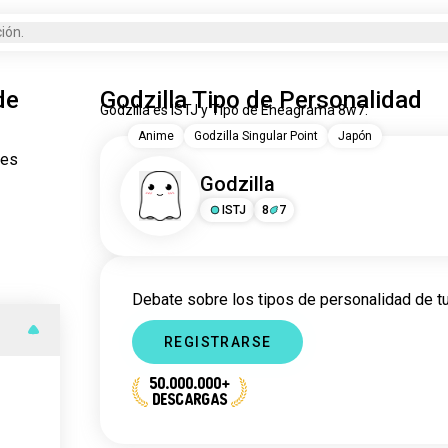
ión.
de
Godzilla Tipo de Personalidad
Godzilla es ISTJ y Tipo de Eneagrama 8w7.
Anime
Godzilla Singular Point
Japón
jes
Godzilla
ISTJ
8
7
Debate sobre los tipos de personalidad de tu
REGISTRARSE
50.000.000+
DESCARGAS