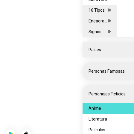
os
16 Tipos
Eneagra
mas
Signos
Zodiacale
s
Países
Todos
Personas Famosas
África
Asia
Celebridades
Personajes Ficticios
Europa
Entretenimiento
América
Influencers
Anime
del Norte
Oceanía
Músicos
Literatura
América
Deportes
Películas
del Sur