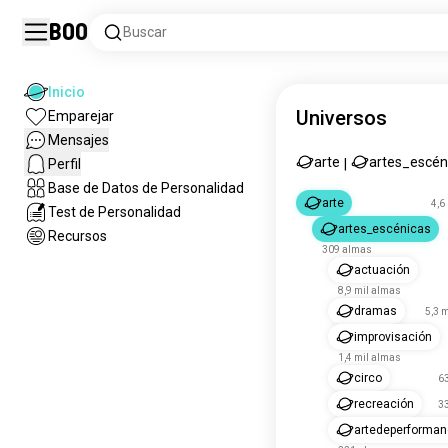
Boo
Buscar
Inicio
Universos
Emparejar
Mensajes
arte
artes_escén
Perfil
|
Base de Datos de Personalidad
arte
4,6
Test de Personalidad
artes_escénicas
Recursos
309 almas
actuación
8,9 mil almas
dramas
5,3 
improvisación
1,4 mil almas
circo
6
recreación
3
artedeperforma