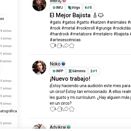
Meriç
INFJ
Virgo
4
5
El Mejor Bajista 🎸🐱
ras
#gato #gatos #gatto #katzen #animales #
#rock #metal #rocknroll #grunge #rockclási
18 almas
#hardrock #metalcore #metalero #bajista #
16 almas
#artesescénicas
8
4
01 almas
01 almas
00 almas
Noko
INFP
Géminis
2
1
¡Nuevo trabajo!
93 almas
¡Estoy haciendo una audición este mes para 
87 almas
un circo! Estoy tan emocionado. A ellos real
85 almas
les gusto y mi currículum. ¿Hay alguien más p
en un circo?
78 almas
acaba de inscribirse.
4
2
atográfica
acaba de inscribirse.
55 almas
acaba de inscribirse.
Advikraj
54 almas