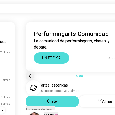
Performingarts Comunidad
La comunidad de performingarts, chatea, y
icas
debate.
 M almas
ÚNETE YA
310
TODO
mil almas
artes_escénicas
6 publicaciones
310 almas
36 almas
Únete
Almas
35 almas
Lo mejor de hoy
nce