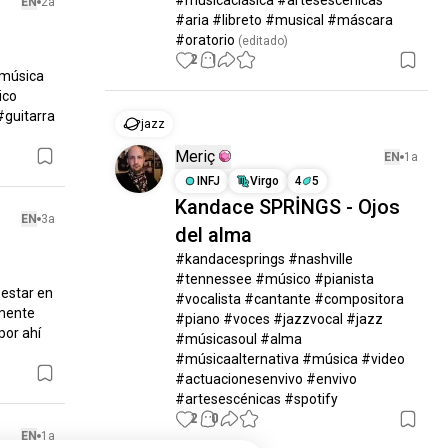
#músicaclásica #artesescénicas 
EN
2a
#aria #libreto #musical #máscara 
#oratorio
 (editado)
2
1
música 
co 
guitarra 
jazz
Meriç
EN
1a
INFJ
Virgo
4
5
Kandace SPRİNGS - Ojos
EN
3a
del alma
#kandacesprings #nashville 
#tennessee #músico #pianista 
estar en 
#vocalista #cantante #compositora 
mente 
#piano #voces #jazzvocal #jazz 
or ahí 
#músicasoul #alma 
#músicaalternativa #música #video 
#actuacionesenvivo #envivo 
#artesescénicas #spotify
2
0
EN
1a