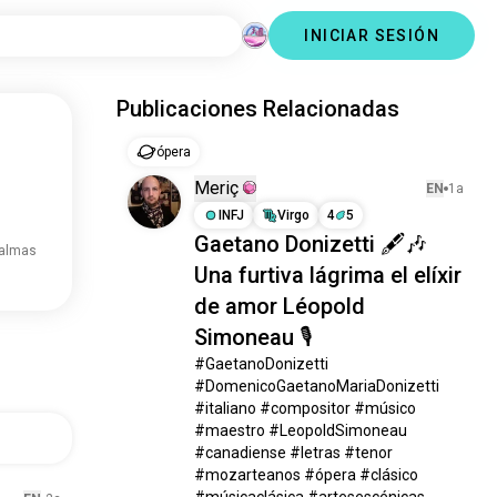
INICIAR SESIÓN
Publicaciones Relacionadas
ópera
Meriç
EN
1a
INFJ
Virgo
4
5
Gaetano Donizetti 🖋️🎶
 almas
Una furtiva lágrima el elíxir
de amor Léopold
Simoneau 🎙️
#GaetanoDonizetti 
#DomenicoGaetanoMariaDonizetti 
#italiano #compositor #músico 
#maestro #LeopoldSimoneau 
#canadiense #letras #tenor 
#mozarteanos #ópera #clásico 