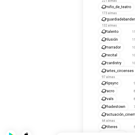
221 almas
niño_de_teatro
173 almas
guardiadebande
132 almas
talento
1
ilusión
1
narrador
1
recital
1
cardistry
1
artes_circenses
97 almas
lipsync
acro
vals
hadestown
actuación_cinem
64 almas
títeres
improvisar