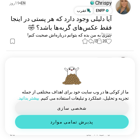
یورتمه
33 نفر
Chrispy
EN
19روز
yomama
30 نفر
ENFP
عقرب
آیا دلیلی وجود دارد که هر پستی در اینجا
پانچلاین
16 نفر
فقط عکس‌های گربه‌ها باشد؟ 🤣
جوکهایضعیف
13 نفر
شوخیبد
12 نفر
چیزی به من بده که بتوانم درباره‌اش صحبت کنم!
13
20
boysthattelljokes
9 نفر
lawakhambar
6 نفر
favoritejokerline
4 نفر
𝓂𝒶𝓎
EN
19روز
oneliner
3 نفر
ENFP
جوزا
18joke
:D
3 نفر
شوخینمایشی
3 نفر
بذارید بهترین جوک‌های پدرانه‌تون رو بشنوم بچه‌ها!!!
6
7
arabjokes
2 نفر
ما از کوکی ها در وب سایت خود برای اهداف مختلفی از جمله
تجزیه و تحلیل، عملکرد و تبلیغات استفاده می کنیم.
بیشتر بدانید.
شوخی_اداری
2 نفر
jokequestionoftheday
2 نفر
شخصی سازی
Melanie
16روز
bluejoke
1 نفر
INFP
جوزا
3
4
پذیرش تمامی موارد
🪵
2
9