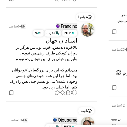
دارم با ۲ تا بهترین دوستام وقت می‌گذرونم و یک سفر 
فیلمها
جاده‌ای روزانه داریم، با صدای بلند کی‌پاپ گوش می‌دیم. 
Francino
EN
6ساعت
INTP
عقرب
1
9
استادان جهان
بالاخره دیدمش، خوب بود. من هرگز در 
20ساعت
دوران کودکی طرفدار هی‌من نبودم، 
می‌دانم که این برای بزرگسالان/نوجوانان 
م 🥵
بود، اما چرا این همه شوخی‌های جنسی 
وجود داشت؟ می‌توانستم چندتایش را درک 
کنم، اما خیلی زیاد بود.
1
2
12ساعت
انیمه
👀⭐
Ojousama
EN
13ساعت