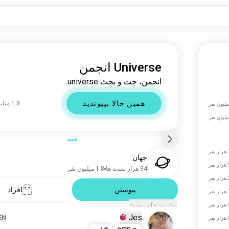
Universe انجمن
انجمن، چت و بحث universe.
همین حالا بپیوندید
1.8 میلیون نفر
همه
ر
جهان
فر
94 هزار پست ها
1.8 میلیون نفر
فر
پیوستن
افراد
فر
بهترین - امروز
فر
Jes
EN
فر