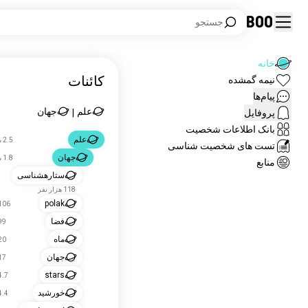
Boo
جستجو
خانه
کائنات
نیمه گمشده
پیام‌ها
علم
جهان
پروفایل
|
بانک اطلاعات شخصیت
علم
2.5 میلیون نفر
تست های شخصیت شناسی
جهان
1.8 میلیون نفر
منابع
ستارهشناسی
118 هزار نفر
polak
106 هزار نف
فضا
99 هزار ن
ماه
20 هزار ن
جهان
17 هزار ن
stars
4.7 هزار ن
خورشید
4.4 هزار ن