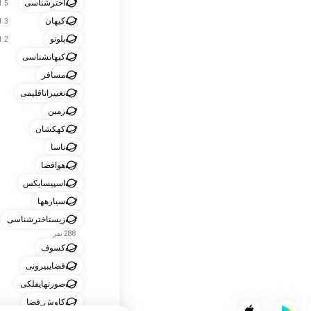
اخترشناسی
1.5 هزار ن
کیهان
1.3 هزار ن
پلوتو
1.2 هزار ن
کیهانشناسی
مسافر
تغییراتاقلیمی
زمین
کهکشان
ناسا
هوافضا
اسپیسایکس
سیارهها
زیستاخترشناسی
288 نفر
کسوف
فضایبیرونی
صورتهایفلکی
کاوش_فضا