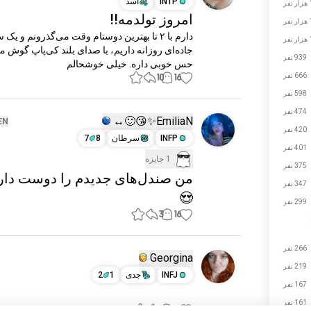
INTP
اسد
فر
امروز تولدمه!!
فر
فر
939 نفر
حس خوبی داره. خیلی خوشحالم
666 نفر
10
16
598 نفر
474 نفر
EmiliaN✨😘🙂‍↔️
EN
420 نفر
INFP
سرطان
8
7
401 نفر
1 جایزه
375 نفر
من صندل‌های جدیدم را دوست دار
347 نفر
😍
299 نفر
3
16
266 نفر
Georgina
219 نفر
INFJ
جدی
1
2
167 نفر
161 نفر
1
13