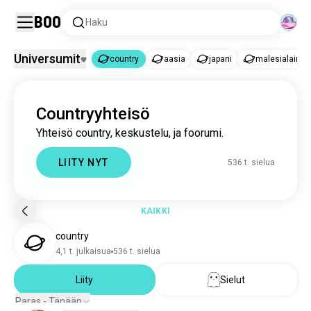
Boo
Haku
Universumit
country
aasia
japani
malesialainen
country
Countryyhteisö
country
533 t. sielua
Yhteisö country, keskustelu, ja foorumi.
aasia
80 t. sielua
japani
47 t. sielua
LIITY NYT
536 t. sielua
malesialainen
41 t. sielua
valkovenäjä
27 t. sielua
eurooppa
22 t. sielua
KAIKKI
lähiitä
15 t. sielua
country
balkanilainen
15 t. sielua
4,1 t. julkaisua
536 t. sielua
usa
14 t. sielua
intia
Liity
Sielut
11 t. sielua
italia
7,9 t. sielua
Paras - Tänään