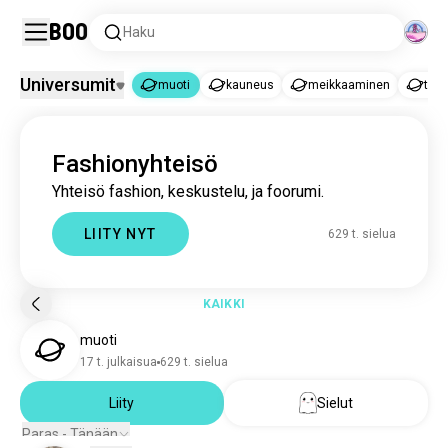
Boo
Haku
Universumit
muoti
kauneus
meikkaaminen
tatu
muoti
Fashionyhteisö
muoti
625 t. sielua
Yhteisö fashion, keskustelu, ja foorumi.
kauneus
503 t. sielua
meikkaaminen
448 t. sielua
LIITY NYT
629 t. sielua
tatuoinnit
291 t. sielua
lävistykset
56 t. sielua
tyyli
45 t. sielua
KAIKKI
hiukset
9,8 t. sielua
muoti
vaatteet
4,9 t. sielua
17 t. julkaisua
629 t. sielua
kynnet
3,1 t. sielua
korut
Liity
Sielut
1,8 t. sielua
kengät
1,3 t. sielua
Paras - Tänään