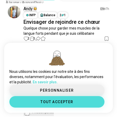
À la une - Aujourd'hui
Andy
EN
7h
INFP
Balance
2
1
Envisager de rejoindre ce chœur
Quelque chose pour garder mes muscles de la 
langue forts pendant que je suis célibataire
2
3
Tiff
EN
8 jour
INFJ
Scorpion
4
5
Les bénédictions prennent de
Nous utilisons les cookies sur notre site à des fins
nombreuses formes 🙃😇😆
diverses, notamment pour l'évaluation, les performances
32
11
et la publicité.
En savoir plus.
PERSONNALISER
Tiff
EN
11 jour
TOUT ACCEPTER
INFJ
Scorpion
4
5
1 Récompense