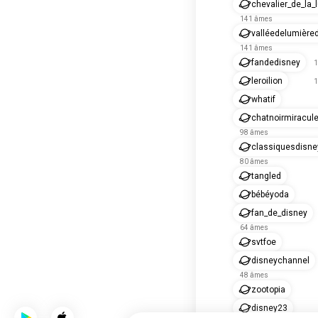
chevalier_de_la_
141 âmes
valléedelumière
141 âmes
fandedisney
1
leroilion
1
whatif
chatnoirmiracul
98 âmes
classiquesdisne
80 âmes
tangled
bébéyoda
fan_de_disney
64 âmes
svtfoe
disneychannel
48 âmes
zootopia
disney23