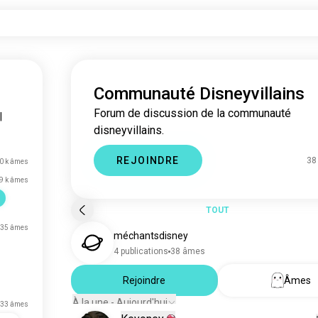
Communauté Disneyvillains
Forum de discussion de la communauté
|
disneyvillains.
REJOINDRE
38
0 k âmes
9 k âmes
TOUT
35 âmes
méchantsdisney
4 publications
38 âmes
Rejoindre
Âmes
À la une - Aujourd'hui
33 âmes