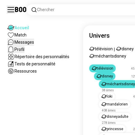
Boo
Chercher
Accueil
Univers
Match
Messages
télévision
disney
Profil
|
méchantsdisney
Répertoire des personnalités
Tests de personnalité
télévision
45
Ressources
disney
12
méchantsdisney
38 âmes
loki
4
mandalorien
408 âmes
disneyadulte
278 âmes
princesse
2