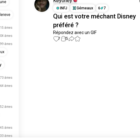
Keyoney
lune
INFJ
Gémeaux
6
7
Qui est votre méchant Disney
dereve
préféré ?
15 âmes
Répondez avec un GIF
04 âmes
7
15
99 âmes
eux
Place aux nouvelles
rencontres
y
50 000 000+
TÉLÉCHARGEMENTS
73 âmes
64 âmes
52 âmes
45 âmes
33 âmes