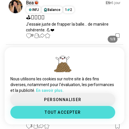
Bea
EN
5 jour
INFJ
Balance
1
2
⛳️🏌️‍♀️🇲🇾
J'essaie juste de frapper la balle... de manière 
cohérente. 💪❤️
19
1
1/3
Bridget
EN
10 jour
ISTJ
Gémeaux
8
7
Gagne chanceux !!!
8
2
Nous utilisons les cookies sur notre site à des fins
diverses, notamment pour l'évaluation, les performances
et la publicité.
En savoir plus.
Cronan
EN
6 jour
PERSONNALISER
ISTJ
Vierge
Débutant
TOUT ACCEPTER
Je viens de commencer ce sport, j'ai besoin de 
conseils sur le swing.
3
1