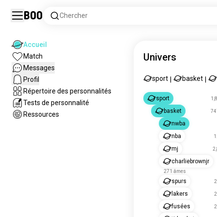
Boo
Chercher
Accueil
Univers
Match
Messages
sport
basket
Profil
|
|
Répertoire des personnalités
sport
1,
Tests de personnalité
basket
74
Ressources
nwba
nba
1
mj
2
charliebrownjr
271 âmes
spurs
2
lakers
2
fusées
2