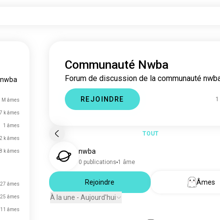
Communauté Nwba
Forum de discussion de la communauté nwba
nwba
REJOINDRE
1
8 M âmes
7 k âmes
1 âmes
TOUT
2 k âmes
nwba
,8 k âmes
0 publications
1 âme
Rejoindre
Âmes
27 âmes
À la une - Aujourd'hui
25 âmes
11 âmes