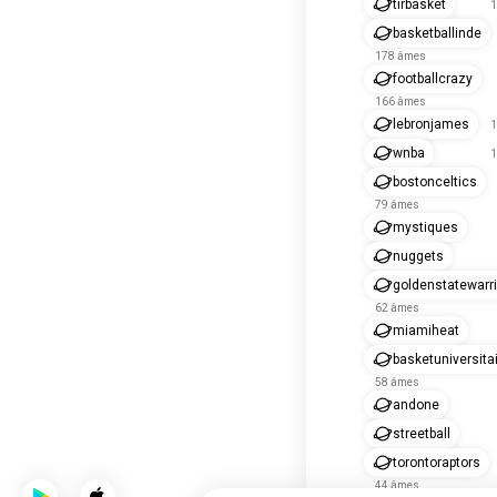
tirbasket
1
basketballinde
178 âmes
footballcrazy
166 âmes
lebronjames
1
wnba
1
bostonceltics
79 âmes
mystiques
nuggets
goldenstatewarr
62 âmes
miamiheat
basketuniversita
58 âmes
andone
streetball
torontoraptors
44 âmes