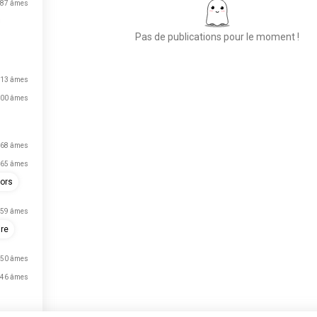
87 âmes
Pas de publications pour le moment !
13 âmes
Place aux nouvelles
00 âmes
rencontres
50 000 000+
TÉLÉCHARGEMENTS
68 âmes
65 âmes
iors
59 âmes
ire
50 âmes
46 âmes
vient de s'inscrire.