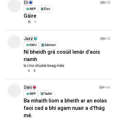
Eli
EN
13l
INFP
Éisc
Gáire
15
1
Jazz
EN
12l
ENFJ
Géimini
Ní bheidh grá cosúil lenár d'aois
riamh
Is í mo chuisle beag milis
4
0
Dani
EN
1mí
INFP
Tarbh
Ba mhaith liom a bheith ar an eolas
faoi cad a bhí agam nuair a d'fhág
mé.