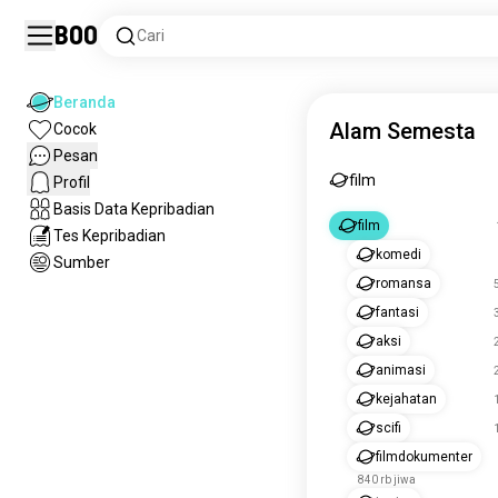
Boo
Cari
Beranda
Alam Semesta
Cocok
Pesan
film
Profil
Basis Data Kepribadian
film
Tes Kepribadian
komedi
Sumber
romansa
5
fantasi
3
aksi
2
animasi
2
kejahatan
1
scifi
1
filmdokumenter
840 rb jiwa