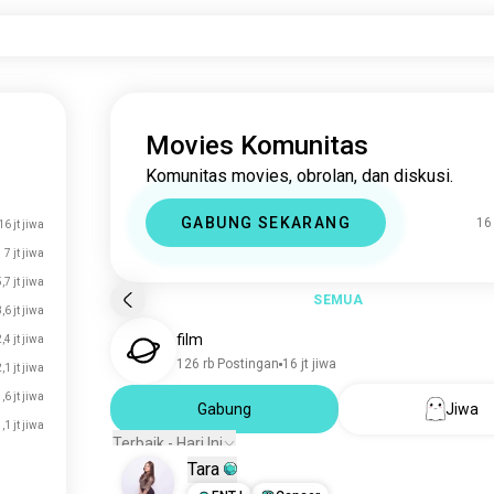
Movies Komunitas
Komunitas movies, obrolan, dan diskusi.
GABUNG SEKARANG
16 
16 jt jiwa
7 jt jiwa
,7 jt jiwa
SEMUA
,6 jt jiwa
film
,4 jt jiwa
126 rb Postingan
16 jt jiwa
,1 jt jiwa
,6 jt jiwa
Gabung
Jiwa
,1 jt jiwa
Terbaik - Hari Ini
Tara