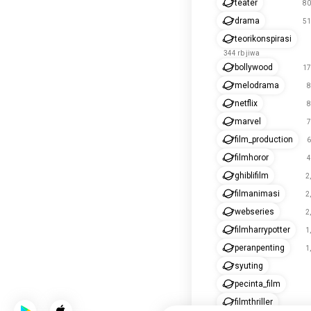
teater
80
drama
51
teorikonspirasi
344 rb jiwa
bollywood
17
melodrama
8
netflix
8
marvel
7
film_production
6
filmhoror
4
ghiblifilm
2
filmanimasi
2
webseries
2
filmharrypotter
1
peranpenting
1
syuting
pecinta_film
filmthriller