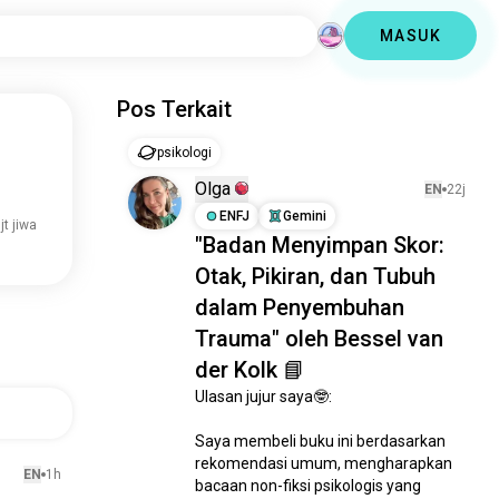
MASUK
Pos Terkait
psikologi
Olga
EN
22j
ENFJ
Gemini
jt jiwa
"Badan Menyimpan Skor:
Otak, Pikiran, dan Tubuh
dalam Penyembuhan
Trauma" oleh Bessel van
der Kolk 📘
Ulasan jujur saya🤓:

Saya membeli buku ini berdasarkan 
rekomendasi umum, mengharapkan 
EN
1h
bacaan non-fiksi psikologis yang 