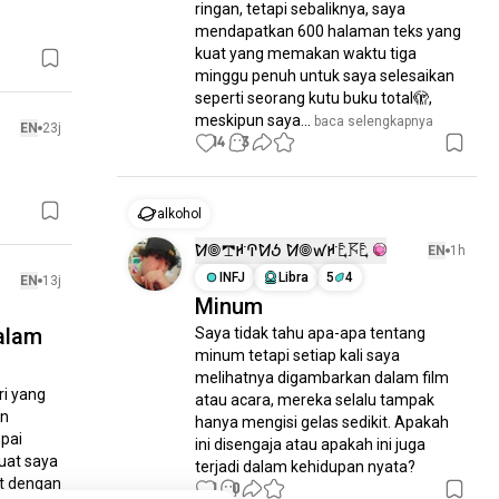
ringan, tetapi sebaliknya, saya 
mendapatkan 600 halaman teks yang 
kuat yang memakan waktu tiga 
minggu penuh untuk saya selesaikan 
seperti seorang kutu buku total🫣, 
meskipun saya...
 baca selengkapnya
EN
23j
14
3
alkohol
ꛘ𖣠𖢧ꛅꛈꛘꚽ ꛘ𖣠ꛃꛅ𖤢𖦪𖤢
EN
1h
INFJ
Libra
5
4
EN
13j
Minum
alam
Saya tidak tahu apa-apa tentang 
minum tetapi setiap kali saya 
melihatnya digambarkan dalam film 
i yang 
atau acara, mereka selalu tampak 
n 
hanya mengisi gelas sedikit. Apakah 
ai 
ini disengaja atau apakah ini juga 
at saya 
terjadi dalam kehidupan nyata?
t dengan 
1
0