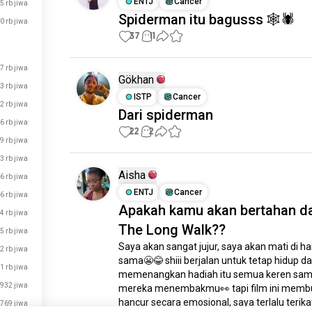
ENTJ
Cancer
5 rb jiwa
Spiderman itu bagusss 🕸️🕷️
0 rb jiwa
37
11
7 rb jiwa
Gökhan
3 rb jiwa
ISTP
Cancer
2 rb jiwa
Dari spiderman
6 rb jiwa
22
2
9 rb jiwa
3 rb jiwa
Aisha
,6 rb jiwa
ENTJ
Cancer
,6 rb jiwa
Apakah kamu akan bertahan d
,4 rb jiwa
The Long Walk??
,5 rb jiwa
Saya akan sangat jujur, saya akan mati di har
,2 rb jiwa
sama😬😂 shiii berjalan untuk tetap hidup da
1 rb jiwa
memenangkan hadiah itu semua keren samp
932 jiwa
mereka menembakmu👀 tapi film ini membu
hancur secara emosional, saya terlalu terika
769 jiwa