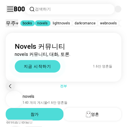
Boo
검색하기
우주
books
novels
lightnovels
darkromance
webnovels
ero
books
|
novels
Novels 커뮤니티
books
442만 영혼들
novels
1.6만 영혼들
novels 커뮤니티, 대화, 토론.
lightnovels
2.6천 영혼들
darkromance
2.6천 영혼들
지금 시작하기
1.6만 영혼들
webnovels
1.2천 영혼들
erotism
1.1천 영혼들
harrypotterbooks
1천 영혼들
nogamenolife
489 영혼들
전부
asoiaf
481 영혼들
novels
acotar
455 영혼들
mdzs
440 영혼들
140 개의 게시물
1.6만 영혼들
stormlightarchive
426 영혼들
mistborn
386 영혼들
참가
영혼
novella
335 영혼들
인기순 - 오늘
blnovels
320 영혼들