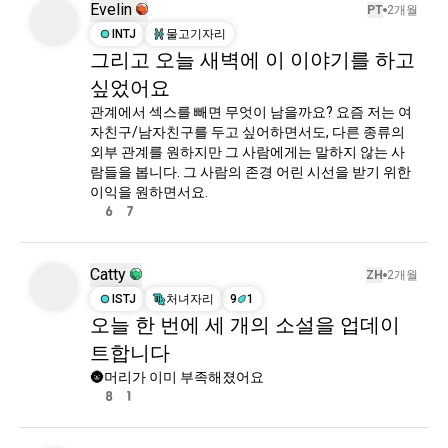
Evelin
PT
2개월
romancenovels
299 영혼들
monogatariseries
295 영혼들
INTJ
물고기자리
mxtx
254 영혼들
그리고 오늘 새벽에 이 이야기를 하고
omniscientreader
242 영혼들
싶었어요
solarpunk
241 영혼들
관계에서 섹스를 빼면 무엇이 남을까요? 요즘 저는 여
dracula
234 영혼들
자친구/남자친구를 두고 싶어하면서도, 다른 종류의 
svsss
189 영혼들
외부 관계를 원하지만 그 사람에게는 말하지 않는 사
prideandprejudice
186 영혼들
람들을 봅니다. 그 사람의 존경 어린 시선을 받기 위한 
warriorcats
183 영혼들
이익을 원하면서요.
fatezero
162 영혼들
6
7
franzkafka
156 영혼들
lordofmysteries
156 영혼들
fictionnovels
150 영혼들
Catty
1984
132 영혼들
ZH
2개월
siddharta
120 영혼들
ISTJ
처녀자리
9
1
allforthegame
117 영혼들
오늘 한 번에 세 개의 소설을 업데이
giantess
117 영혼들
트합니다
reverendinsanity
113 영혼들
frankenstein
112 영혼들
🌚머리가 이미 부족해졌어요
chinesenovels
109 영혼들
8
1
wizardingworld
101 영혼들
redrising
100 영혼들