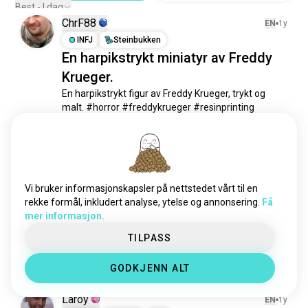
chucky
169 sjeler
Best - I dag
ChrF88
helvetesvekker
95 sjeler
EN
1y
maggie
INFJ
Steinbukken
88 sjeler
En harpikstrykt miniatyr av Freddy
foreldreløs
67 sjeler
Krueger.
wwdits
57 sjeler
En harpikstrykt figur av Freddy Krueger, trykt og 
skapningfilmer
38 sjeler
malt. #horror #freddykrueger #resinprinting 
bozo
32 sjeler
#miniatures #miniaturepainting #fun.
 (redigert)
themandelacatalogue
25 sjeler
13
7
ruhi
24 sjeler
pennyuhyggelig
22 sjeler
Juan
EN
1y
ghostfiles
21 sjeler
Vi bruker informasjonskapsler på nettstedet vårt til en
INFJ
Tvillingene
doriangray
20 sjeler
rekke formål, inkludert analyse, ytelse og annonsering.
Få
Horror film anime, hør på meg
mer informasjon.
dronningafforbannede
14 sjeler
#horror #jujustukaisen #meme #tankefra dagen 
martin
13 sjeler
TILPASS
#freddykrueger
ftwd
12 sjeler
3
7
GODKJENN ALT
silenthorror
10 sjeler
skrekkshow
10 sjeler
Laroy
EN
1y
bloodyterror
9 sjeler