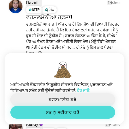
nwo
96 ਲੋਕੀ
David
EN
3mo
rhearipley
79 ਲੋਕੀ
ISTP
ਸਿੰਘ
ਵਰਸਲਮੈਨੀਆ ਹਫ਼ਤਾ!
ਕੁਸ਼ਤੀਦੇਦਾਅ
59 ਲੋਕੀ
ਵਰਸਲਮੈਨੀਆ ਰਾਤ 1 ਅੱਜ ਰਾਤ ਹੈ! ਇਸ ਸ਼ੋਅ ਦੀ ਤਿਆਰੀ ਬਿਹਤਰ 
romanreigns
43 ਲੋਕੀ
ਨਹੀਂ ਰਹੀ ਪਰ ਉਮੀਦ ਹੈ ਕਿ ਇਹ ਦੇਖਣ ਲਈ ਮਜ਼ੇਦਾਰ ਹੋਵੇਗਾ। ਮੈਨੂੰ 
cmpunk
39 ਲੋਕੀ
ਕੁਝ ਹੀ ਮੈਚਾਂ ਦੀ ਉਡੀਕ ਹੈ। ਬਰਾਕ ਲੇਜ਼ਨਰ vs ਓਬਾ ਫੇਮੀ, ਸੀਐਮ 
ਜਾਨਸੀਨਾ
36 ਲੋਕੀ
ਪੰਕ vs ਰੋਮਨ ਰੇਨਜ਼ ਅਤੇ ਆਈਸੀ ਲੈਡਰ ਮੈਚ। ਮੈਨੂੰ ਰੈਂਡੀ ਔਰਟਨ 
ਅਲਿਯਾਹ
35 ਲੋਕੀ
vs ਕੋਡੀ ਰੋਡਸ ਦੀ ਉਡੀਕ ਸੀ ਪਰ.... ਟੀਕੇਓ ਨੂੰ ਇਸ ਨਾਲ ਖੇਡਣਾ 
ਪਿਆ। 🙃
alexabliss
19 ਲੋਕੀ
2
1
wwebayley
16 ਲੋਕੀ
ਰੈਂਡੀਓਰਟਨ
10 ਲੋਕੀ
Zachary/Lilith
ਸੇਥਰੋਲਿਨਸ
9 ਲੋਕੀ
EN
3mo
ENFP
ਕਰਕ
7
8
lita
7 ਲੋਕੀ
ਅਸੀਂ ਆਪਣੀ ਵੈੱਬਸਾਈਟ 'ਤੇ ਕੂਕੀਜ਼ ਦੀ ਵਰਤੋਂ ਵਿਸ਼ਲੇਸ਼ਣ, ਪ੍ਰਦਰਸ਼ਨ ਅਤੇ
ਮੈਨੂੰ ਨਹੀਂ ਪਤਾ ਕਿ ਜੰਗਲ ਵਿੱਚ ਇਹ ਮਿਲਣ 'ਤੇ
ਵਿਗਿਆਪਨ ਸਮੇਤ ਕਈ ਉਦੇਸ਼ਾਂ ਲਈ ਕਰਦੇ ਹਾਂ.
ਹੋਰ ਜਾਣੋ.
livmorgan
7 ਲੋਕੀ
ਮੈਂ ਕਿਵੇਂ ਮਹਿਸੂਸ ਕਰਦਾ ਹਾਂ
ਬੇਕੀਲਿੰਚ
6 ਲੋਕੀ
ਕਸਟਮਾਈਜ਼ ਕਰੋ
1
1
biancabelair
6 ਲੋਕੀ
ਸਭ ਨੂੰ ਸਵੀਕਾਰ ਕਰੋ
ਛਲਾਂਗ
5 ਲੋਕੀ
ਗੋਲੀਕਲੱਬ
5 ਲੋਕੀ
Randy
EN
12mo
ਤਾਕਤਵਰਮਰਦ
5 ਲੋਕੀ