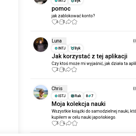
INTJ
Byk
pomoc
jak zablokować konto?
6
3
Luna
E
INTJ
Byk
Jak korzystać z tej aplikacji
Czy ktoś może mi wyjaśnić, jak działa ta apl
2
0
Chris
E
ISTJ
Rak
8
7
Moja kolekcja nauki
Wszystkie książki do samodzielnej nauki, któ
kupiłem w celu nauki japońskiego.
3
4