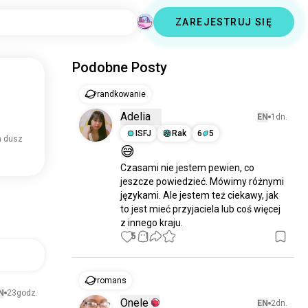
ZAREJESTRUJ SIĘ
Podobne Posty
randkowanie
Adelia
EN
1dn.
ISFJ
Rak
6
5
n dusz
😅
Czasami nie jestem pewien, co 
jeszcze powiedzieć. Mówimy różnymi 
językami. Ale jestem też ciekawy, jak 
to jest mieć przyjaciela lub coś więcej 
z innego kraju.
5
1
romans
N
23godz.
Onele
EN
2dn.