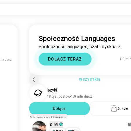
Społeczność Languages
Społeczność languages, czat i dyskusje.
DOŁĄCZ TERAZ
1,9 ml
mln dusz
WSZYSTKIE
języki
18 tys. postów
1,9 mln dusz
Dołącz
Dusze
Najlepsze - Dzisiaj
silvi
E