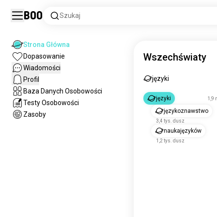
Boo
Szukaj
Strona Główna
Wszechświaty
Dopasowanie
Wiadomości
języki
Profil
Baza Danych Osobowości
języki
1,9 
Testy Osobowości
językoznawstwo
Zasoby
3,4 tys. dusz
naukajęzyków
1,2 tys. dusz