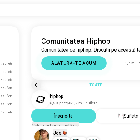
Comunitatea Hiphop
Comunitatea de hiphop. Discuții pe această 
ALĂTURĂ-TE ACUM
1,7 mil. 
l. suflete
l. suflete
 K suflete
TOATE
 K suflete
hiphop
 K suflete
6,5 K postări
1,7 mil. suflete
 K suflete
6 suflete
Înscrie-te
Suflete
Cele mai bune - astăzi
Joe