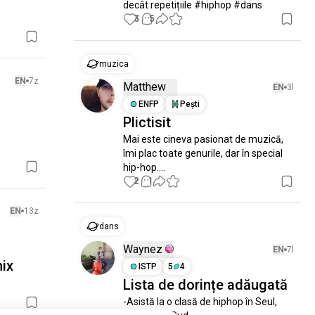
decât repetițiile #hiphop #dans
3
5
muzica
EN
7z
Matthew
EN
3l
ENFP
Pești
Plictisit
Mai este cineva pasionat de muzică, 
îmi plac toate genurile, dar în special 
hip-hop....
2
1
EN
13z
dans
Waynez
EN
7l
ix
ISTP
5
4
Lista de dorințe adăugată
-Asistă la o clasă de hiphop în Seul, 