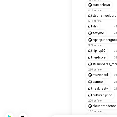
suicideboys
631 suflete
băiat_sinucidere
551 suflete
khh
44
sexyme
41
hiphopundergro
389 suflete
hiphop90
32
nerdcore
31
strânsoarea_morț
268 suflete
muzicădrill
21
damso
21
freaknasty
21
culturahiphop
208 suflete
elcuartetodenos
160 suflete
yunglixo
14