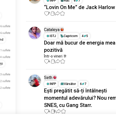
INFP
Rac
6
7
“Lovin On Me” de Jack Harlow
7
1
6 suflete
Cataleya
6 suflete
ISTJ
Capricorn
4
5
und
Doar mă bucur de energia mea
pozitivă
1 suflete
Într-o vineri 🥂
4 suflete
4
1
ii
3 suflete
Seth
2 suflete
INFP
Vărsător
6
7
2 suflete
Ești pregătit să-ți întâlnești
momentul adevărului? Nou rem
SNES, cu Gang Starr.
4
0
2 suflete