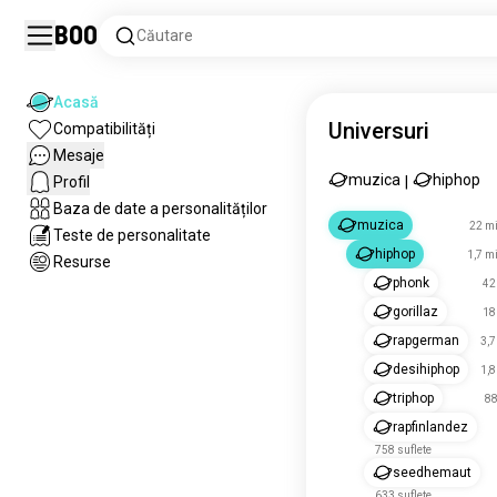
Boo
Căutare
Acasă
Universuri
Compatibilități
Mesaje
muzica
hiphop
Profil
|
Baza de date a personalităților
muzica
22 mi
Teste de personalitate
hiphop
1,7 mi
Resurse
phonk
42
gorillaz
18
rapgerman
3,7
desihiphop
1,8
triphop
88
rapfinlandez
758 suflete
seedhemaut
633 suflete