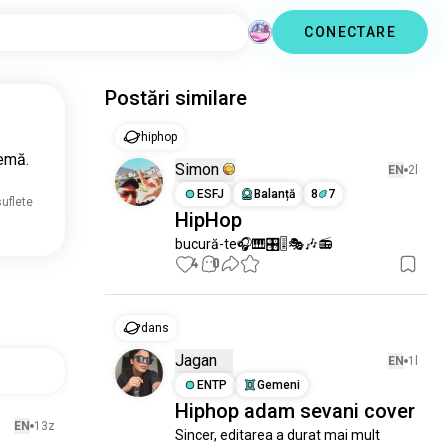
CONECTARE
Postări similare
hiphop
temă.
Simon
EN
2l
ESFJ
Balanță
8
7
suflete
HipHop
bucură-te🎧🎹🎛️🎚️🎭🎶📻
4
0
dans
Jagan
EN
1l
ENTP
Gemeni
Hiphop adam sevani cover
EN
13z
Sincer, editarea a durat mai mult 