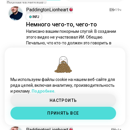
готиккантри
10 душ
Лучшие за сегодня
PaddingtonLionheart
деревенскийбунтарь
9 душ
EN
19ч
домсвободный
INFJ
4 душ
Немного чего-то, чего-то
sweetpoison
2 душ
Написано вашим покорным слугой. В создании 
ilikeguns
2 душ
этого видео не участвовал ИИ. Обещаю. 
slatkamala
1 душ
Печально, что кто-то должен это говорить в 
draytonfarley
1 душ
наши дни...

остановисьипочувствуйокеан
1 душ
Yee Yee!!!
10
0
Мы используем файлы cookie на нашем веб-сайте для
PaddingtonLionheart
EN
19ч
ряда целей, включая аналитику, производительность
и рекламу.
Подробнее.
INFJ
Еееее!
НАСТРОИТЬ
🧘🏼
2
4
ПРИНЯТЬ ВСЕ
PaddingtonLionheart
EN
4д