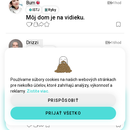
Bum
EN
1hod
ISTJ
Ryby
Môj dom je na vidieku.
7
1
Drizzi
EN
16hod
INTJ
Býk
Surfínie
Udržiavať ich nažive a krásne, bez ohľadu na sucho 
..
3
0
Používame súbory cookies na našich webových stránkach
pre niekoľko účelov, ktoré zahŕňajú analýzy, výkonnosť a
reklamy.
Zistite viac.
Ann
11d
PRISPÔSOBIŤ
INFJ
Býk
2
1
1 Odmena
PRIJAŤ VŠETKO
😌
(upravené)
9
2