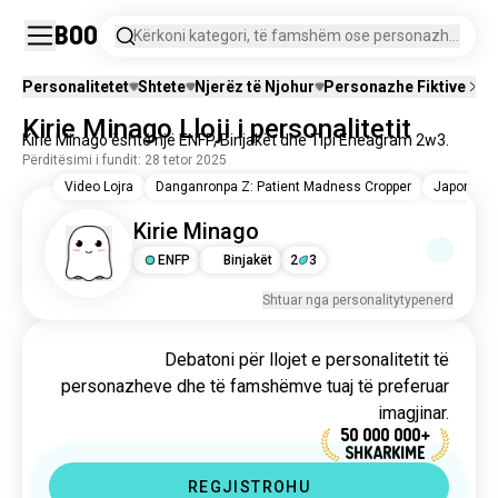
Boo
Kërkoni kategori, të famshëm ose personazhe
imagjinar.
Personalitetet
Shtete
Njerëz të Njohur
Personazhe Fiktive
Vi
Kirie Minago Lloji i personalitetit
Kirie Minago është një ENFP, Binjakët dhe Tipi Eneagram 2w3.
Përditësimi i fundit: 28 tetor 2025
Video Lojra
Danganronpa Z: Patient Madness Cropper
Japoni
Kirie Minago
ENFP
Binjakët
2
3
Shtuar nga personalitytypenerd
Debatoni për llojet e personalitetit të
personazheve dhe të famshëmve tuaj të preferuar
imagjinar.
50 000 000+
SHKARKIME
REGJISTROHU