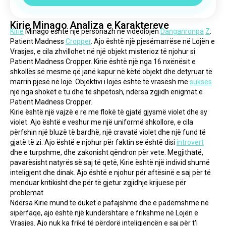
Kirie Minago Analiza e Karaktereve
Kirie
 Minago është një personazh në videolojën 
Danganronpa
Z
: 
Patient Madness 
Cropper
. Ajo është një pjesëmarrëse në Lojën e 
Vrasjes, e cila zhvillohet në një objekt misterioz të njohur si 
Patient Madness Cropper. Kirie është një nga 16 nxënësit e 
shkollës së mesme që janë kapur në këtë objekt dhe detyruar të 
marrin pjesë në lojë. Objektivi i lojës është të vrasësh me 
sukses
një nga shokët e tu dhe të shpëtosh, ndërsa zgjidh enigmat e 
Patient Madness Cropper.
Kirie është një vajzë e re me flokë të gjatë gjysmë violet dhe sy 
violet. Ajo është e veshur me një uniformë shkollore, e cila 
përfshin një bluzë të bardhë, një cravatë violet dhe një fund të 
gjatë të zi. Ajo është e njohur për faktin se është disi 
introvert
dhe e turpshme, dhe zakonisht qëndron për vete. Megjithatë, 
pavarësisht natyrës së saj të qetë, Kirie është një individ shumë 
inteligjent dhe dinak. Ajo është e njohur për aftësinë e saj për të 
menduar kritikisht dhe për të gjetur zgjidhje krijuese për 
problemat.
Ndërsa Kirie mund të duket e pafajshme dhe e padëmshme në 
sipërfaqe, ajo është një kundërshtare e frikshme në Lojën e 
Vrasjes. Ajo nuk ka frikë të përdorë inteligjencën e saj për t'i 