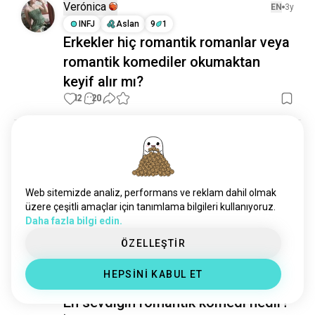
romantickiller
32 ruh
Verónica
EN
3y
bettylafea
30 ruh
INFJ
Aslan
9
1
Erkekler hiç romantik romanlar veya
kayanyıldızlar
28 ruh
romantik komediler okumaktan
dave
19 ruh
aşırıromkom
19 ruh
keyif alır mı?
kingoftheland
5 ruh
12
20
anlatıfeniks
3 ruh
youaremyglory
3 ruh
K
EN
1y
INFJ
Balık
2
3
Sadece bir bölüm daha
Web sitemizde analiz, performans ve reklam dahil olmak
#romcom #thelovehypothesis #sanat #roman
üzere çeşitli amaçlar için tanımlama bilgileri kullanıyoruz.
(düzenlendi)
Daha fazla bilgi edin.
25
7
ÖZELLEŞTİR
Juan Manuel
EN
3y
HEPSİNİ KABUL ET
ENTP
Başak
7
8
En sevdiğin romantik komedi nedir?