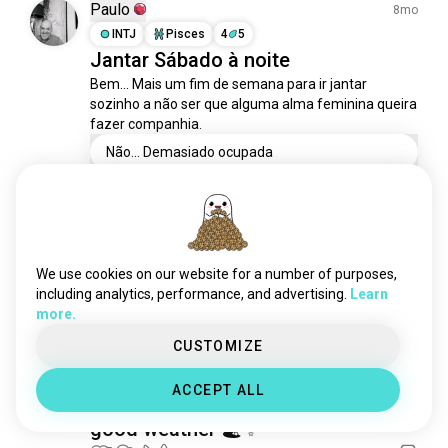
viseu
20 souls
Paulo
8mo
albufeira
12 souls
INTJ
Pisces
4
5
Jantar Sábado à noite
guimarães
11 souls
Bem... Mais um fim de semana para ir jantar 
santarém
10 souls
sozinho a não ser que alguma alma feminina queira 
alentejo
10 souls
fazer companhia.
amadora
9 souls
Não... Demasiado ocupada
madeiraportugal
8 souls
Sim... Melhor do que sozinha
vianadocastelo
7 souls
castelobranco
0 votes
7 souls
2
0
cascais
7 souls
caldasdarainha
7 souls
We use cookies on our website for a number of purposes,
matosinhos
Anna
6 souls
including analytics, performance, and advertising.
Learn
2y
more.
odivelas
6 souls
ISFJ
Gemini
Visiting Porto end of April. Any
évora
6 souls
CUSTOMIZE
recommendations on things to do
funchal
6 souls
ACCEPT ALL
aljezur
and especially eat!! Praying for
5 souls
ovar
5 souls
good weather 🏖✨️
peniche
5 souls