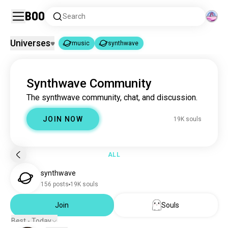
Boo
Search
Universes
music
synthwave
music
synthwave
|
Synthwave Community
music
22M souls
The synthwave community, chat, and discussion.
synthwave
19K souls
JOIN NOW
19K souls
ALL
synthwave
156 posts
19K souls
Join
Souls
Best - Today