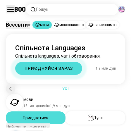
Boo
Пошук
Всесвіти
мови
мовознавство
вивченнямов
мови
Спільнота Languages
мови
1,9 млн душ
Спільнота languages, чат і обговорення.
мовознавство
3,4 тис. душ
вивченнямов
1,2 тис. душ
ПРИЄДНУЙСЯ ЗАРАЗ
1,9 млн душ
УСІ
мови
18 тис. дописів
1,9 млн душ
Приєднатися
Душі
Найкраще - сьогодні