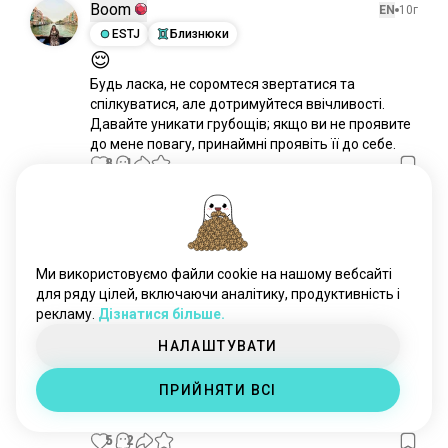
Boom
EN
10г
ESTJ
Близнюки
😌
Будь ласка, не соромтеся звертатися та 
спілкуватися, але дотримуйтеся ввічливості. 
Давайте уникати грубощів; якщо ви не проявите 
до мене повагу, принаймні проявіть її до себе.
8
1
Gemsy
EN
10г
ISTJ
Терези
6
7
Duo Lingo - подобається чи ні
Ми використовуємо файли cookie на нашому вебсайті
для ряду цілей, включаючи аналітику, продуктивність і
Тож я подумав, що спробую вивчити корейську 
рекламу.
Дізнатися більше.
на Duolingo - але це жахливо. Занадто швидко, і 
коли я коли-небудь відвідаю і скажу Привіт, ви 
НАЛАШТУВАТИ
вчитель? Ваша сумка важка. Або пані Бора 
тридцять років. LOL Мені просто хочеться 
ПРИЙНЯТИ ВСІ
сказати Привіт, дай кави... де туалет, потрібно 
їсти... juseyo. :)
5
2