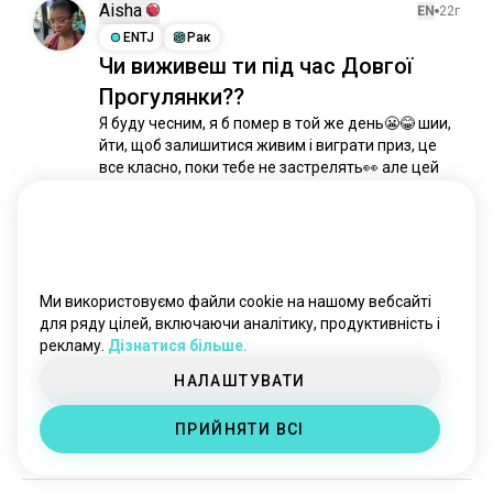
теоріїзмови
344 тис. душ
Aisha
EN
22г
боллівуд
177 тис. душ
ENTJ
Рак
Чи виживеш ти під час Довгої
мелодрама
83 тис. душ
Прогулянки??
netflix
82 тис. душ
марвел
76 тис. душ
Я буду чесним, я б помер в той же день😬😂 шии, 
йти, щоб залишитися живим і виграти приз, це 
film_production
69 тис. душ
все класно, поки тебе не застрелять👀 але цей 
фільмижахів
43 тис. душ
фільм зламав мене емоційно, я занадто 
ghiblifilmy
2,6 тис. душ
прив'язався до персонажів 😭😭😭💔
22
7
анімаційніфільми
2,6 тис. душ
вебсеріал
2,4 тис. душ
фільмиharrypotter
1,5 тис. душ
Angi
Ми використовуємо файли cookie на нашому вебсайті
EN
22г
критичнароль
1,2 тис. душ
для ряду цілей, включаючи аналітику, продуктивність і
INFJ
Телець
8
7
рекламу.
Дізнатися більше.
зйомки
1 тис. душ
Мені потрібні рекомендації
кіноман
932 душ
НАЛАШТУВАТИ
фільмів про акул, будь ласка,
трилерфільми
769 душ
дякую
ПРИЙНЯТИ ВСІ
космічнийжах
664 душ
8
20
крик
656 душ
західний
632 душ