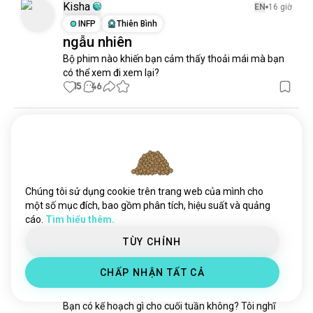
thuyếtâmmưu
344 N tâm hồn
Kisha
EN
16 giờ
bollywood
177 N tâm hồn
INFP
Thiên Bình
ngẫu nhiên
melokịch
83 N tâm hồn
Bộ phim nào khiến bạn cảm thấy thoải mái mà bạn 
netflix
82 N tâm hồn
có thể xem đi xem lại?
marvel
76 N tâm hồn
15
46
film_production
69 N tâm hồn
phimkinhidị
43 N tâm hồn
Stasya
EN
9 giờ
ghiblibộphim
2,6 N tâm hồn
INTJ
Song Tử
2
1
phimhoạthình
2,6 N tâm hồn
❤️
phimchiếumạng
2,4 N tâm hồn
Một trong những bộ phim yêu thích của tôi! Love, 
phimharrypotter
1,5 N tâm hồn
Chúng tôi sử dụng cookie trên trang web của mình cho
Rosie
vaitròquantrọng
1,2 N tâm hồn
một số mục đích, bao gồm phân tích, hiệu suất và quảng
16
7
cáo.
Tìm hiểu thêm.
quayphim
1 N tâm hồn
mọt_phim
932 tâm hồn
TÙY CHỈNH
Yasmim
EN
11 giờ
phimkinhdị
769 tâm hồn
INFP
Song Tử
2
1
CHẤP NHẬN TẤT CẢ
kinhdịvũtrụ
664 tâm hồn
Làm việc 🤍
tiếngthét
656 tâm hồn
Bạn có kế hoạch gì cho cuối tuần không? Tôi nghĩ 
phươngtây
632 tâm hồn