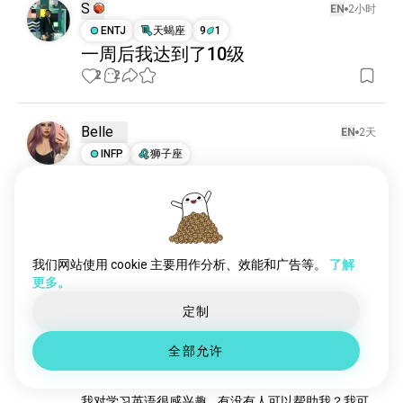
S
EN
2小时
ENTJ
天蝎座
9
1
一周后我达到了10级
2
2
Belle
EN
2天
INFP
狮子座
还有谁像我一样在循环中重复过同一
天几个月？哈哈哈，还是只有我一个
人🥴
13
4
我们网站使用 cookie 主要用作分析、效能和广告等。
了解
更多。
Sofía
EN
5天
定制
ENFP
水瓶座
8
7
全部允许
1 奖励
语言交流 🔀🧠🤓
我对学习英语很感兴趣... 有没有人可以帮助我？我可