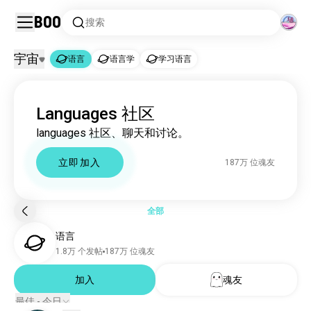
Boo
搜索
宇宙
语言
语言学
学习语言
语言
Languages 社区
语言
186万 位魂友
languages 社区、聊天和讨论。
语言学
3368 位魂友
学习语言
1199 位魂友
立即加入
187万 位魂友
全部
语言
1.8万 个发帖
187万 位魂友
加入
魂友
最佳 - 今日