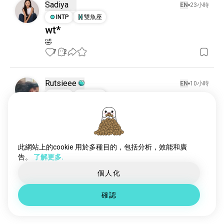
另類時尚
985 個靈魂伴侶
Sadiya
EN
23小時
外貌
115 個靈魂伴侶
INTP
雙魚座
wt*
🤣
7
2
Rutsieee
EN
10小時
ENFJ
巨蟹座
自拍
💃🏻🍷💋
5
1
此網站上的cookie 用於多種目的，包括分析，效能和廣
告。
了解更多.
Al
EN
23小時
個人化
INFP
獅子座
🌻
確認
嗨 🫠
0
0