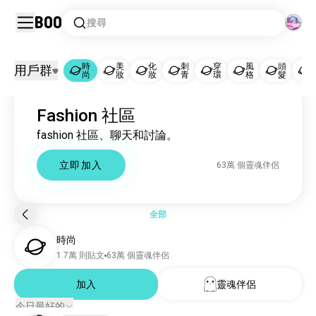
Boo
搜尋
時
美
化
刺
穿
風
頭
用戶群
尚
妝
妝
青
環
格
髮
時尚
Fashion 社區
時尚
63萬 個靈魂伴侶
fashion 社區、聊天和討論。
美妝
50萬 個靈魂伴侶
化妝
45萬 個靈魂伴侶
立即加入
63萬 個靈魂伴侶
刺青
29萬 個靈魂伴侶
穿環
5.6萬 個靈魂伴侶
風格
4.5萬 個靈魂伴侶
全部
頭髮
9816 個靈魂伴侶
時尚
衣服
4925 個靈魂伴侶
1.7萬 則貼文
63萬 個靈魂伴侶
美甲
3149 個靈魂伴侶
珠寶
加入
靈魂伴侶
1774 個靈魂伴侶
鞋子
1298 個靈魂伴侶
今日最好的