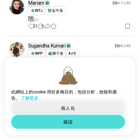
陰謀論
34萬 個靈魂伴侶
Mariam
EN
17小時
寶萊塢
18萬 個靈魂伴侶
INTJ
金牛座
唉
情節劇
8.3萬 個靈魂伴侶
22
5
netflix
8.2萬 個靈魂伴侶
漫威
7.6萬 個靈魂伴侶
film_production
6.9萬 個靈魂伴侶
Sugandha Kumari
EN
9小時
恐怖電影
4.3萬 個靈魂伴侶
INFP
獅子座
4
5
吉卜力電影
2598 個靈魂伴侶
電影時間😄
動畫電影
2561 個靈魂伴侶
13
5
網劇
2355 個靈魂伴侶
哈利波特電影
1542 個靈魂伴侶
elsya
EN
14小時
關鍵角色
1235 個靈魂伴侶
此網站上的cookie 用於多種目的，包括分析，效能和廣
INFJ
處女座
告。
了解更多.
拍攝
1011 個靈魂伴侶
LOTR
電影迷
932 個靈魂伴侶
個人化
我剛重溫了三部曲《魔戒》電影，因為我太愛它了 😭
驚悚電影
769 個靈魂伴侶
我也試著看了系列，但老實說…對我來說，沒有什麼
確認
宇宙恐怖
664 個靈魂伴侶
能比得上電影 🥲🥲
7
6
尖叫
656 個靈魂伴侶
西方
632 個靈魂伴侶