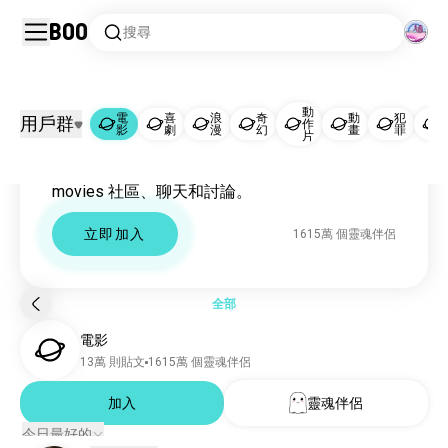
Boo
搜尋
動
電
喜
浪
奇
動
犯
用戶群
作
電影
影
劇
漫
幻
畫
罪
片
Movies 社區
電影
1604萬 個靈魂伴侶
movies 社區、聊天和討論。
喜劇
703萬 個靈魂伴侶
浪漫
574萬 個靈魂伴侶
立即加入
1615萬 個靈魂伴侶
奇幻
361萬 個靈魂伴侶
動作片
241萬 個靈魂伴侶
動畫
214萬 個靈魂伴侶
全部
犯罪
157萬 個靈魂伴侶
電影
科幻
109萬 個靈魂伴侶
13萬 則貼文
1615萬 個靈魂伴侶
紀錄片
84萬 個靈魂伴侶
戏剧
加入
靈魂伴侶
81萬 個靈魂伴侶
戲劇
51萬 個靈魂伴侶
今日最好的