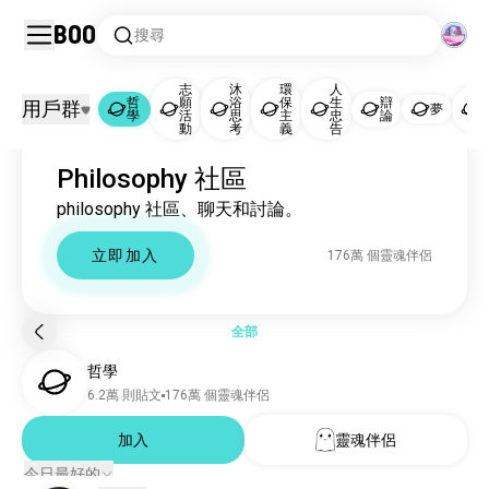
Boo
搜尋
志
沐
環
人
哲
願
浴
保
生
辯
用戶群
夢
學
活
思
主
忠
論
動
考
義
告
哲學
Philosophy 社區
哲學
175萬 個靈魂伴侶
philosophy 社區、聊天和討論。
志願活動
36萬 個靈魂伴侶
沐浴思考
36萬 個靈魂伴侶
立即加入
176萬 個靈魂伴侶
環保主義
35萬 個靈魂伴侶
人生忠告
31萬 個靈魂伴侶
辯論
24萬 個靈魂伴侶
全部
夢
1萬 個靈魂伴侶
哲學
神秘學
4950 個靈魂伴侶
6.2萬 則貼文
176萬 個靈魂伴侶
創意
462 個靈魂伴侶
倫理
加入
靈魂伴侶
461 個靈魂伴侶
通靈者
436 個靈魂伴侶
今日最好的