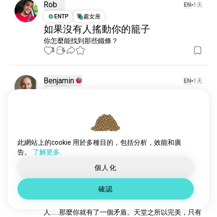
惡魔學
254 個靈魂伴侶
Rob
EN
1天
ideology
90 個靈魂伴侶
ENTP
處女座
如果沒有人搖動你的籠子
你怎麼能找到那些鐵條？
3
4
Benjamin
EN
1天
INTJ
進步
我們的祖先每一代都讓生活改善了一點，

所以我們現在可以享受生活更多。
4
12
此網站上的cookie 用於多種目的，包括分析，效能和廣
告。
了解更多.
Zane
EN
12小時
個人化
ENFJ
金牛座
9
1
失去摯愛的矛盾
確認
如果你進入天堂，而天堂是完美的，但卻缺少了某個
人……那麼你就有了一個矛盾。天堂之所以完美，只有