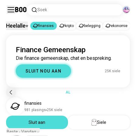
Boo
Soek
Heelalle
finansies
kripto
belegging
ekonomie
finansies
Finance Gemeenskap
finansies
25K siele
Die finance gemeenskap, chat en bespreking.
kripto
188K siele
belegging
28K siele
SLUIT NOU AAN
25K siele
ekonomie
15K siele
AL
finansies
981 plasings
25K siele
Sluit aan
Siele
Beste - Vandag