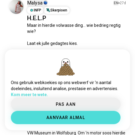
Malysa
EN
27d
INFP
Skerpioen
H.E.L.P
Maar in hierdie volwasse ding... wie bedrieg regtig 
wie?

Laat ek julle gedagtes kies.

Hoe is dit dat ons so hard werk die hele maand, net 
vir die salaris om in die rekening te beland en amper 
onmiddellik te verdwyn?

Een minuut voel jy finansieel verantwoordelik, die 
Ons gebruik webkoekies op ons webwerf vir 'n aantal
volgende staar jy na jou...
 kom meer te wete
doeleindes, insluitend analise, prestasie en advertensies.
4
0
Kom meer te wete.
PAS AAN
Liebrecht
EN
13d
AANVAAR ALMAL
ENTP
Vis
'n Seltenheid
VW Museum in Wolfsburg. Om 'n motor soos hierdie 