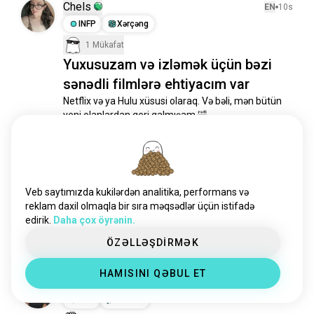
qətl_sənədli_filmlər
154 İnsanlar
Chels
EN
10s
flatearth
134 İnsanlar
INFP
Xərçəng
təbiət_sənədli
100 İnsanlar
1 Mükafat
dünya_səyahətçisi
81 İnsanlar
Yuxusuzam və izləmək üçün bəzi
qətl_halları
78 İnsanlar
sənədli filmlərə ehtiyacım var
slutever
69 İnsanlar
Netflix və ya Hulu xüsusi olaraq. Və bəli, mən bütün 
yadplanetlilərintəhlükəsi
50 İnsanlar
yeni olanlardan geri qalmışam 🤣
8
5
həbsxana
46 İnsanlar
tina
39 İnsanlar
milliqrafiya
34 İnsanlar
Crisa
EN
20g
heyvan_sənədli
28 İnsanlar
INFJ
Oxatan
Veb saytımızda kukilərdən analitika, performans və
yüksəkxətt
🍃🌊
25 İnsanlar
reklam daxil olmaqla bir sıra məqsədlər üçün istifadə
edirik.
Daha çox öyrənin.
silisliqətllər
20 İnsanlar
Həftə sonu. Dalğalar. Sülh. 🌊☀️🤍
26
5
söylənməmiş
14 İnsanlar
ÖZƏLLƏŞDİRMƏK
1/4
jeffreydahmerj
13 İnsanlar
HAMISINI QƏBUL ET
köpəkbalığıhəftəsi
12 İnsanlar
Crisa
19g
qadağanolunmuştarix
10 İnsanlar
INFJ
Oxatan
dwsənədli
8 İnsanlar