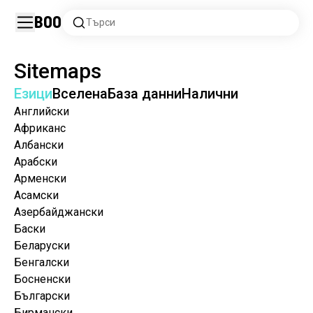
Boo
Търси
Sitemaps
Езици
Вселена
База данни
Налични
Английски
Африканс
Албански
Арабски
Арменски
Асамски
Азербайджански
Баски
Беларуски
Бенгалски
Босненски
Български
Бирмански