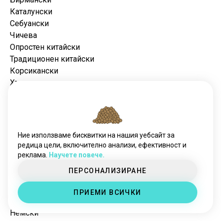
Каталунски
Себуански
Чичева
Опростен китайски
Традиционен китайски
Корсикански
Хърватски
Чешки
Датски
Холандски
Естонски
Ние използваме бисквитки на нашия уебсайт за
Финландски
редица цели, включително анализи, ефективност и
Филипински
реклама.
Научете повече.
Френски
ПЕРСОНАЛИЗИРАНЕ
Фризийски
Галисийски
ПРИЕМИ ВСИЧКИ
Грузински
Немски