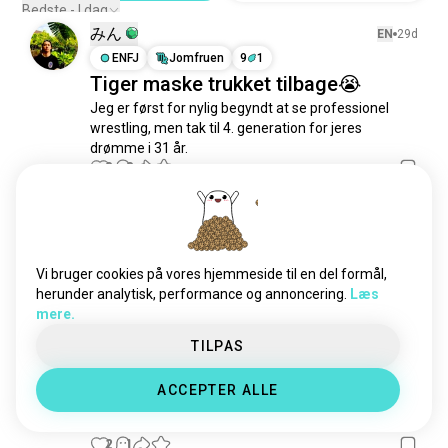
nwo
96 sjæle
Bedste - I dag
みん
rhearipley
79 sjæle
EN
29d
brydebevægelser
ENFJ
Jomfruen
9
1
59 sjæle
Tiger maske trukket tilbage😭
romanreigns
43 sjæle
Jeg er først for nylig begyndt at se professionel 
cmpunk
39 sjæle
wrestling, men tak til 4. generation for jeres 
johncena
36 sjæle
drømme i 31 år.
aliyah
35 sjæle
0
0
alexabliss
19 sjæle
wwebayley
16 sjæle
David
EN
3md
randyorton
10 sjæle
ISTP
Løven
sethrollins
9 sjæle
Vi bruger cookies på vores hjemmeside til en del formål,
WrestleMania weekend!
lita
7 sjæle
herunder analytisk, performance og annoncering.
Læs
WrestleMania nat 1 er i aften! Opbygningen til dette 
mere.
livmorgan
7 sjæle
show har ikke været den bedste, men forhåbentlig 
beckylynch
bliver det sjovt at se. Der er kun et par kampe, jeg 
6 sjæle
TILPAS
ser frem til. Brock Lesnar vs Oba Femi, CM Punk vs 
biancabelair
6 sjæle
Roman Reigns & IC stige kampen. Jeg så frem til 
ACCEPTER ALLE
rikochet
5 sjæle
Randy Orton vs Cody Rhodes, men.... TKO måtte...
kugleklub
5 sjæle
læs mere
2
1
stærkmand
5 sjæle