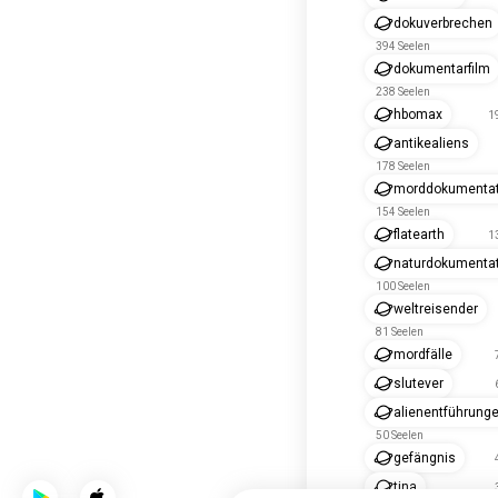
dokuverbrechen
394 Seelen
dokumentarfilm
238 Seelen
hbomax
1
antikealiens
178 Seelen
morddokumentat
154 Seelen
flatearth
1
naturdokumenta
100 Seelen
weltreisender
81 Seelen
mordfälle
slutever
alienentführung
50 Seelen
gefängnis
tina