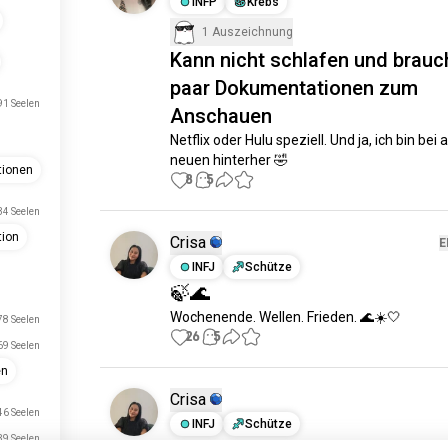
INFP
Krebs
1 Auszeichnung
Kann nicht schlafen und brauc
paar Dokumentationen zum
91 Seelen
Anschauen
Netflix oder Hulu speziell. Und ja, ich bin bei al
neuen hinterher 🤣
ionen
8
5
34 Seelen
tion
Crisa
E
INFJ
Schütze
🍃🌊
Wochenende. Wellen. Frieden. 🌊☀️🤍
78 Seelen
26
5
69 Seelen
en
Crisa
46 Seelen
INFJ
Schütze
39 Seelen