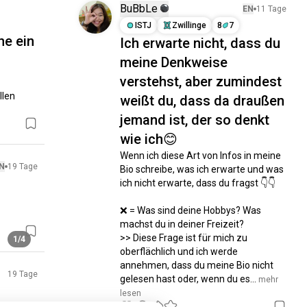
BuBbLe
EN
11 Tage
ISTJ
Zwillinge
8
7
he ein
Ich erwarte nicht, dass du
meine Denkweise
verstehst, aber zumindest
len 
weißt du, dass da draußen
jemand ist, der so denkt
wie ich😊
Wenn ich diese Art von Infos in meine 
N
19 Tage
Bio schreibe, was ich erwarte und was 
ich nicht erwarte, dass du fragst 👇👇

❌ = Was sind deine Hobbys? Was 
machst du in deiner Freizeit?

>> Diese Frage ist für mich zu 
1/4
oberflächlich und ich werde 
annehmen, dass du meine Bio nicht 
19 Tage
gelesen hast oder, wenn du es...
 mehr 
lesen
5
7