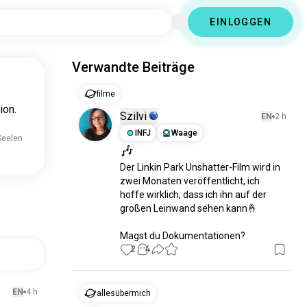
EINLOGGEN
Verwandte Beiträge
filme
ion.
Szilvi
EN
2 h
INFJ
Waage
Seelen
🎶
Der Linkin Park Unshatter-Film wird in 
zwei Monaten veröffentlicht, ich 
hoffe wirklich, dass ich ihn auf der 
großen Leinwand sehen kann🤞

Magst du Dokumentationen?
2
4
EN
4 h
allesübermich