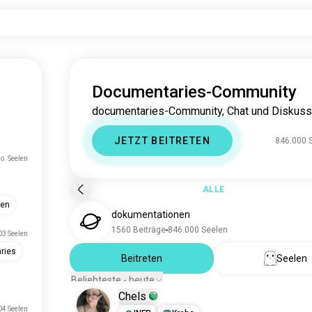
Documentaries-Community
documentaries-Community, Chat und Diskuss
JETZT BEITRETEN
846.000 
o. Seelen
ALLE
hen
dokumentationen
1560 Beiträge
846.000 Seelen
3 Seelen
ries
Beitreten
Seelen
Beliebteste - heute
Chels
04 Seelen