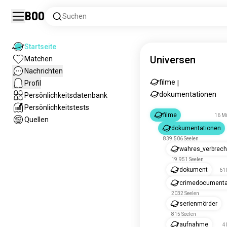
Boo
Suchen
Startseite
Universen
Matchen
Nachrichten
filme
Profil
|
dokumentationen
Persönlichkeitsdatenbank
Persönlichkeitstests
filme
16 Mi
Quellen
dokumentationen
839.506 Seelen
wahres_verbrec
19.951 Seelen
dokument
610
crimedocumenta
2032 Seelen
serienmörder
815 Seelen
aufnahme
4