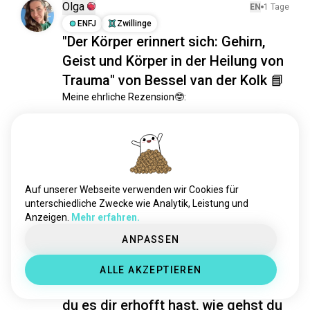
vibes
3016 Seelen
Olga
EN
1 Tage
gefühle
2988 Seelen
ENFJ
Zwillinge
"Der Körper erinnert sich: Gehirn,
überdenken
2137 Seelen
Geist und Körper in der Heilung von
menschendesign
933 Seelen
hypnose
569 Seelen
Trauma" von Bessel van der Kolk 📘
inspirierend
558 Seelen
Meine ehrliche Rezension🤓:

psychologisch
531 Seelen
Ich habe dieses Buch auf allgemeine Empfehlungen 
kognitionswissenschaft
376 Seelen
hin gekauft, in der Erwartung, eine leichte 
menschliches_verhalten
329 Seelen
psychologische Sachbuchlektüre zu bekommen, 
aber stattdessen bekam ich 600 Seiten kraftvollen 
carljung
324 Seelen
Text, die mich drei ganze Wochen lang wie ein 
pspsychologie
292 Seelen
Auf unserer Webseite verwenden wir Cookies für
totaler Nerd🫣 beschäftigt haben,...
 mehr lesen
neuropsychologie
278 Seelen
unterschiedliche Zwecke wie Analytik, Leistung und
14
3
Anzeigen.
Mehr erfahren.
sozionik
272 Seelen
aufmerksamkeit
259 Seelen
ANPASSEN
Danna
EN
10 h
parapsychologie
250 Seelen
INFJ
Zwillinge
ALLE AKZEPTIEREN
verhaltenswissenschaft
241 Seelen
Wenn die Dinge nicht so laufen, wie
jungianischepsychologie
184 Seelen
du es dir erhofft hast, wie gehst du
wechselseitigkeit
168 Seelen