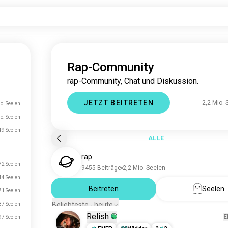
Rap-Community
rap-Community, Chat und Diskussion.
JETZT BEITRETEN
2,2 Mio. 
o. Seelen
o. Seelen
49 Seelen
ALLE
rap
2 Seelen
9455 Beiträge
2,2 Mio. Seelen
4 Seelen
Beitreten
Seelen
1 Seelen
Beliebteste - heute
7 Seelen
Relish
E
7 Seelen