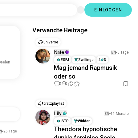
EINLOGGEN
Verwandte Beiträge
universum
Nate
EN
5 Tage
ESFJ
Zwillinge
4
3
Seelen
Mag jemand Rapmusik
oder so
2
0
bratzplaylist
Lily
EN
11 Monate
ISTP
Widder
Theodora hypnotische
N
25 Tage
dunkle feminine Seele