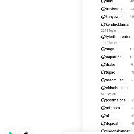
duki
285
travisscott
254
kanyewest
248
kendricklamar
2271 Seelen
tylerthecreator
1940 Seelen
suga
103
caparezza
101
drake
9
tupac
7
macmiller
5
oldschoolrap
543 Seelen
postmalone
5
mfdoom
5
nf
4
dojacat
4
sagopakajmer