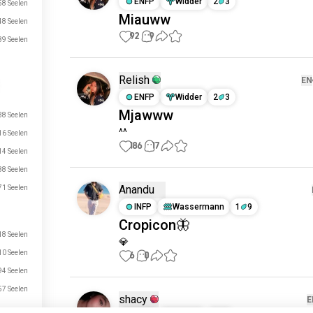
ENFP
Widder
2
3
8 Seelen
Miauww
8 Seelen
92
9
9 Seelen
Relish
EN
ENFP
Widder
2
3
Mjawww
8 Seelen
^^
6 Seelen
186
17
14 Seelen
88 Seelen
Anandu
71 Seelen
INFP
Wassermann
1
9
Cropicon🦋
18 Seelen
💎
10 Seelen
6
0
94 Seelen
57 Seelen
shacy
E