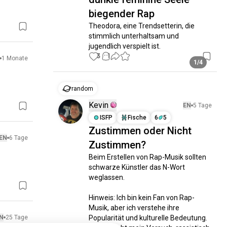
biegender Rap
Theodora, eine Trendsetterin, die 
stimmlich unterhaltsam und 
jugendlich verspielt ist.
3
1
1 Monate
1/4
zufällig
Kevin
EN
5 Tage
ISFP
Fische
6
5
Zustimmen oder Nicht
EN
6 Tage
Zustimmen?
Beim Erstellen von Rap-Musik sollten 
schwarze Künstler das N-Wort 
weglassen.

Hinweis: Ich bin kein Fan von Rap-
Musik, aber ich verstehe ihre 
N
25 Tage
Popularität und kulturelle Bedeutung. 