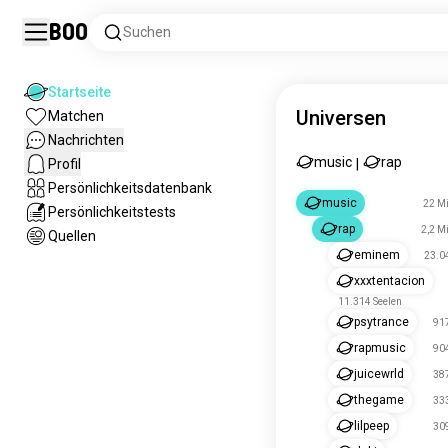
Boo
Suchen
Startseite
Universen
Matchen
Nachrichten
musik
rap
Profil
|
Persönlichkeitsdatenbank
musik
22 Mi
Persönlichkeitstests
rap
2,2 Mi
Quellen
eminem
23.0
xxxtentacion
11.314 Seelen
psytrance
917
rapmusik
904
juicewrld
387
dasspiel
333
lilpeep
309