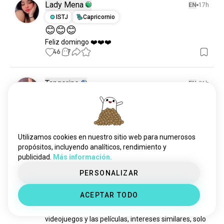
Lady Mena
EN
17h
ISTJ
Capricornio
😊😊😊
Feliz domingo ❤️❤️❤️
46
7
Tangerine
EN
21h
INTP
Libra
6
7
Ocs
¿Qué piensas?
39
9
1/6
Utilizamos cookies en nuestro sitio web para numerosos
propósitos, incluyendo analíticos, rendimiento y
publicidad.
Más información.
Aaron
EN
21h
PERSONALIZAR
INTJ
Virgo
6
7
Amigos
ACEPTAR TODO
¿Por qué es tan difícil hacer amigos cuando eres 
mayor? Te gusta el anime, te gustan los 
videojuegos y las películas, intereses similares, solo 