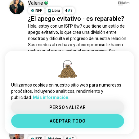
isfj
472 mil almas
Valerie
EN
8m
entp
397 mil almas
INFP
Libra
4
3
¿El apego evitativo - es reparable?
esfj
327 mil almas
Hola, estoy con un ISFP 6w7 que tiene un estilo de 
estp
316 mil almas
apego evitativo, lo que crea una división entre 
esfp
294 mil almas
nosotros y dificulta el progreso de nuestra relación. 
entj
288 mil almas
Sus miedos al rechazo y al compromiso le hacen 
estj
279 mil almas
rechazar el amor y evitar el compromiso. Sin 
embargo, es muy consciente de esto y dice que 
intlifestyle
33 almas
quiere...
 (editado)
 leer más
enfpfemale
32 almas
3
10
infp4w5
31 almas
entpman
31 almas
Utilizamos cookies en nuestro sitio web para numerosos
Francisc
EN
3m
intps
29 almas
propósitos, incluyendo analíticos, rendimiento y
ISFP
Escorpio
2
3
publicidad.
Más información.
entjmujeres
25 almas
Los adoro
enfpboy
24 almas
PERSONALIZAR
4
1
intj5w4
23 almas
ACEPTAR TODO
infj4w5
22 almas
Khaled
infj5w4
20 almas
EN
24d
entj8w7
ISFP
Aries
8
7
17 almas