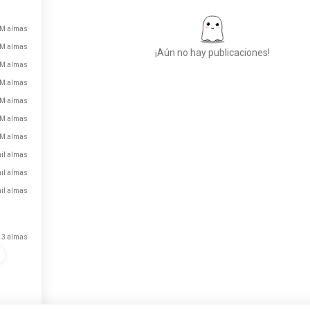
 M almas
 M almas
¡Aún no hay publicaciones!
 M almas
 M almas
 M almas
Conoce a Nuevas
 M almas
Personas
 M almas
50.000.000+
DESCARGAS
il almas
il almas
il almas
13 almas