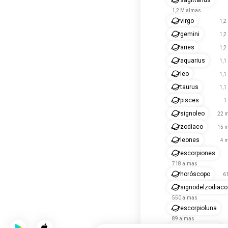
sagittarius
1,2 M almas
virgo
1,2
gemini
1,2
aries
1,2
aquarius
1,1
leo
1,1
taurus
1,1
pisces
1
signoleo
22 m
zodiaco
15 m
leones
4 m
escorpiones
718 almas
horóscopo
6
signodelzodiaco
550 almas
escorpioluna
89 almas