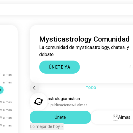
Mysticastrology Comunidad
La comunidad de mysticastrology, chatea, y
debate.
ÚNETE YA
3
mil almas
il almas
TODO
a
astrologíamística
 M almas
0 publicaciones
3 almas
 M almas
Únete
Almas
 M almas
 M almas
Lo mejor de hoy