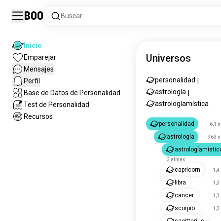
Boo
Buscar
Inicio
Universos
Emparejar
Mensajes
personalidad
Perfil
|
astrología
Base de Datos de Personalidad
|
astrologíamística
Test de Personalidad
Recursos
personalidad
6,1 
astrología
963 m
astrologíamístic
3 almas
capricorn
1,4
libra
1,3
cancer
1,3
scorpio
1,3