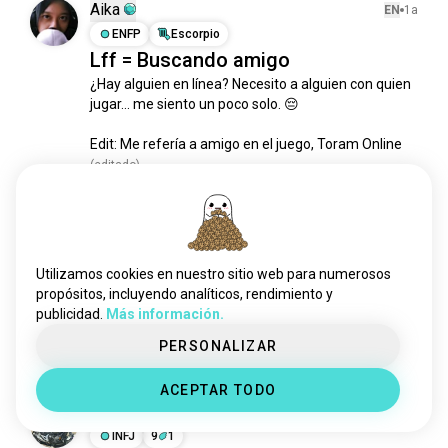
gtaonline
2,3 mil almas
Aika
EN
1a
elvinculodeisaac
2,2 mil almas
ENFP
Escorpio
Lff = Buscando amigo
caída76
2 mil almas
¿Hay alguien en línea? Necesito a alguien con quien 
óxido
2 mil almas
jugar... me siento un poco solo. 😔

guildwars2
1,6 mil almas
misterio
1,2 mil almas
Edit: Me refería a amigo en el juego, Toram Online
mundotanques
1,2 mil almas
(editado)
11
9
fivem
988 almas
wowclásico
951 almas
moba
913 almas
アーカー
EN
2a
albiononline
706 almas
ENFP
Acuario
6
7
Utilizamos cookies en nuestro sitio web para numerosos
reddeadonline
Ummm encontré a nuestro señor y
557 almas
propósitos, incluyendo analíticos, rendimiento y
publicidad.
Más información.
starwarsbattlefront2
503 almas
salvador
blackdesertonline
481 almas
PERSONALIZAR
9
2
tboi
363 almas
ACEPTAR TODO
gw2
295 almas
Mikaël
EN
1a
ragnarokonline
290 almas
INFJ
9
1
wakfu
285 almas