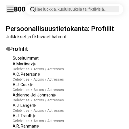
Boo
Hae luokkia, kuuluisuuksia tai fiktiivisiä
hahmoja.
Persoonallisuustietokanta: Profiilit
Julkkikset ja fiktiiviset hahmot
Profiilit
Suosituimmat
A Martinez
Celebrities
>
Actors / Actresses
A.C. Peterson
Celebrities
>
Actors / Actresses
A.J. Cook
Celebrities
>
Actors / Actresses
Adrienne-Joi Johnson
Celebrities
>
Actors / Actresses
A.J. Langer
Celebrities
>
Actors / Actresses
A.J. Trauth
Celebrities
>
Actors / Actresses
A.R. Rahman