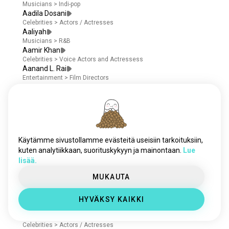
Musicians
>
Indi-pop
Aadila Dosani
Celebrities
>
Actors / Actresses
Aaliyah
Musicians
>
R&B
Aamir Khan
Celebrities
>
Voice Actors and Actressess
Aanand L. Rai
Entertainment
>
Film Directors
Aaron Abrams
Celebrities
>
Screenwriters
Aaron Ashmore
Celebrities
>
Actors / Actresses
Aaron Dominguez
Celebrities
>
Actors / Actresses
Käytämme sivustollamme evästeitä useisiin tarkoituksiin,
Aaron Douglas
kuten analytiikkaan, suorituskykyyn ja mainontaan.
Lue
Celebrities
>
Voice Actors and Actressess
lisää.
Aaron Eckhart
Entertainment
>
Film Producers
MUKAUTA
Aaron Heffernan
Celebrities
>
Actors / Actresses
Aaron Hill
HYVÄKSY KAIKKI
Celebrities
>
Actors / Actresses
Aaron Jakubenko
Celebrities
>
Actors / Actresses