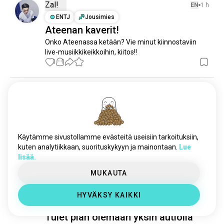
cuartetodenos
4,2 t. sielua
Zal!
EN
1 h
kuningatar
3,4 t. sielua
ENTJ
Jousimies
Ateenan kaverit!
keskiaikarock
3,3 t. sielua
Onko Ateenassa ketään? Vie minut kiinnostaviin 
beatles
2,6 t. sielua
live-musiikkikeikkoihin, kiitos!!
phunk
2,3 t. sielua
1
1
acdc
2 t. sielua
exyurock
2 t. sielua
Dorota
EN
12 min
argentinerock
2 t. sielua
ENTJ
Vesimies
3
4
visualkei
1,8 t. sielua
et kasva siitä ulos
thestrokes
1,7 t. sielua
On aina hyvä olla oma itsensä. Rock 'n' roll on ollut 
extremoduro
1,7 t. sielua
Käytämme sivustollamme evästeitä useisiin tarkoituksiin,
sydämessäni yli 30 vuotta ja tulee olemaan niin 
kaatumistakaperin
1,7 t. sielua
kuten analytiikkaan, suorituskykyyn ja mainontaan.
Lue
ikuisesti😁
lisää.
rock_espanjaksi
1,5 t. sielua
1
0
vkei
1,4 t. sielua
MUKAUTA
postrock
1,4 t. sielua
Dallas
EN
8 h
HYVÄKSY KAIKKI
kissat
1,3 t. sielua
ENFP
Jousimies
4
5
pxndx
1,3 t. sielua
Tulet pian olemaan yksin autiolla
limpbizkit
1,2 t. sielua