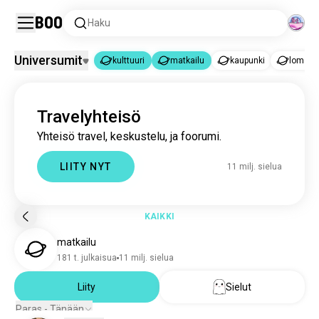
Boo
Haku
Universumit
kulttuuri
matkailu
kaupunki
loma
kulttuuri
matkailu
|
Travelyhteisö
kulttuuri
3,2 milj. sielua
Yhteisö travel, keskustelu, ja foorumi.
matkailu
11 milj. sielua
kaupunki
5,5 t. sielua
LIITY NYT
11 milj. sielua
loma
2,7 t. sielua
kaupunkimatka
1,7 t. sielua
matkailu
1,3 t. sielua
KAIKKI
tule
1,2 t. sielua
matkailu
matkustaaulkomaille
1,1 t. sielua
181 t. julkaisua
11 milj. sielua
matkustaaautolla
1,1 t. sielua
moottoripyöräretket
Liity
Sielut
962 sielua
urban_getaways
952 sielua
Paras - Tänään