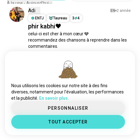
cricketenboîte
3 âmes
À la une - Aujourd'hui
Adi
shivamkumar
3 âmes
EN
2 année
delhicapitals
ENTJ
Taureau
3
4
3 âmes
phir kabhi🖤
lanceurrapide
1 âmes
celui-ci est cher à mon cœur 🩶

kriketi
0 âmes
recommandez des chansons à reprendre dans les 
commentaires.

#musique #musique2010s #concert #chanter 
#arijitsingh #msdhoni #chansons #guitare 
#guitarecover #noiretblanc #amusant
3
1
Nous utilisons les cookies sur notre site à des fins
diverses, notamment pour l'évaluation, les performances
Place aux nouvelles rencontres
et la publicité.
En savoir plus.
50 000 000+
TÉLÉCHARGEMENTS
PERSONNALISER
TOUT ACCEPTER