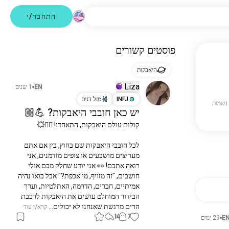
התחבר/י
פוסטים קשורים
היאבקות
Liza
EN
1 שנים
INFJ
מזל דגים
יש כאן חובבי היאבקות? 💪🏼
לכל חובבי היאבקות שם בחוץ, בין אם אתם 
מעריצים מושבעים או צופים מזדמנים, אני 
רואה אתכם! 👀 אני יודע שחלק מכם אולי 
חושבים, "זה מזויף, מי אכפת?" אבל בואו נהיה 
אמיתיים, חברים, הדרמה, האתלטיות, וערך 
הבידור המוחלט עושים את היאבקות לרכבת 
הרים מרגשת שאנחנו לא יכולים...
 קרא/י עוד
14
7
E
29 ימים