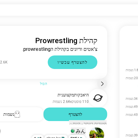
קהילת Prowrestling
צ'אטים ודיונים בקהילת הprowrestling.
להצטרף עכשיו
2.6K נשמות
נשמות
 נשמות
הכול
היאבקותמקצוענית
 נשמות
110 פוסטים
2.6K נשמות
 נשמות
להצטרף
נשמות
 נשמות
הטובים ביותר - היום
みん
N
 נשמות