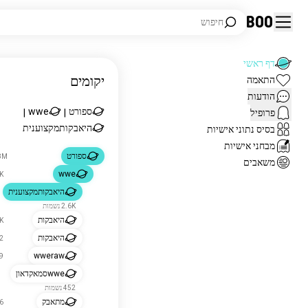
Boo
חיפוש
דף ראשי
יקומים
התאמה
הודעות
ספורט
wwe
פרופיל
|
|
היאבקותמקצוענית
בסיס נתוני אישיות
מבחני אישיות
ספורט
1.8M 
משאבים
wwe
20K
היאבקותמקצוענית
2.6K נשמות
היאבקות
34K
היאבקות
492
wweraw
459
wweסמאקדאון
452 נשמות
מתאבק
396