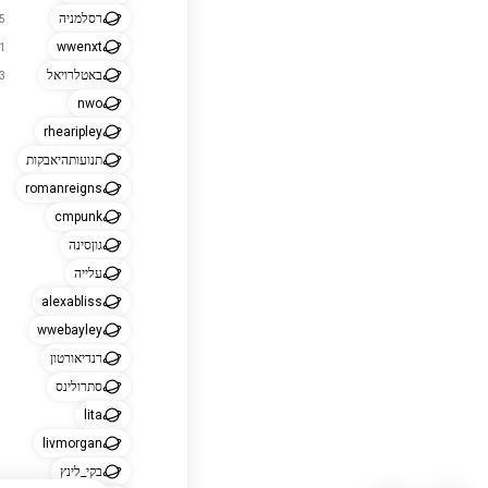
רסלמניה
385
wwenxt
181
באטלרויאל
133
nwo
rhearipley
תנועותהיאבקות
romanreigns
cmpunk
גוןסינה
עלייה
alexabliss
wwebayley
רנדיאורטון
סתרולינס
lita
livmorgan
בקי_לינץ